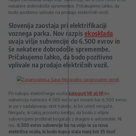
Slovenija zaostaja pri elektrifikaciji
voznega parka. Nov razpis
ekosklada
uvaja višje subvencije do 6.500 evrov in
še nekatere dobrodošle spremembe.
Pričakujemo lahko, da bodo pozitivno
vplivale na prodajo električnih vozil.
Pri nakupu električnega vozila
kategorij M1 ali N1
bo
subvencija namesto 4.500 evrov po novem kar 6.500 evrov.
Je pa v nadaljevanju skrit hakeljc, ki bo umiril nergače.
Nergače, ki takoj jeznorito bentijo, da bodo z višjimi
subvencijami profitirali bogataši z dragimi e-avtomobili. Ni
res.
6.500 evrov subvencije bo na voljo le za nova
električna vozila, ki bodo kupca stala manj kot 35 tisoč