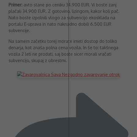
Primer:
avto stane po ceniku 34.900 EUR. Vi boste zanj
plačali 34.900 EUR. Z gotovino, lizingom, kakor koli pač.
Nato boste izpolnili vlogo za subvencijo ekosklada na
portalu E-uprava in nato naknadno dobili 6.500 EUR
subvencije.
Na samem začetku torej morate imeti dostop do toliko
denarja, kot znaša polna cena vozila. In še to: takšnega
vozila 2 leti ne prodati, saj boste sicer morali vračati
subvencijo, skupaj z obrestmi.