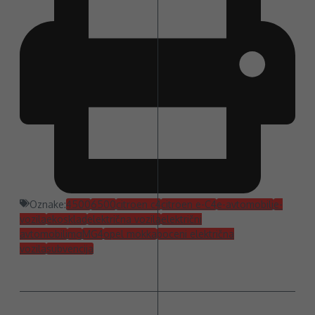
Oznake:
4500
6500
citroen c4
citroen e-C4
e-avtomobili
e-
vozila
ekosklad
električna vozila
električni
avtomobili
mg
MG4
opel mokka
poceni električna
vozila
subvencija