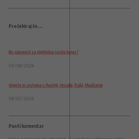
Prečekiraj še...
Bo subvencij za električna vozila konec?
05/08/2026
Vinjete in cestnina v Avstriji, Hrvaški, Italiji, Madžarski
08/07/2026
Pusti komentar
Vaš e-naslov ne bo objavljen.
*
označuje zahtevana polja