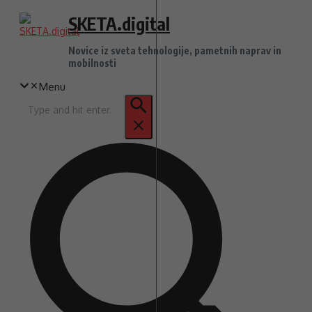
Preskoči
SKETA.digital
na
vsebino
Novice iz sveta tehnologije, pametnih naprav in
mobilnosti
Menu
Iskanje
za: