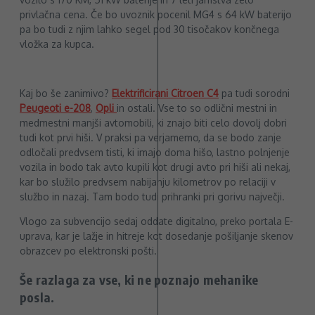
privlačna cena. Če bo uvoznik pocenil MG4 s 64 kW baterijo
pa bo tudi z njim lahko segel pod 30 tisočakov končnega
vložka za kupca.
Kaj bo še zanimivo?
Elektrificirani Citroen C4
pa tudi sorodni
Peugeoti e-208
,
Opli
in ostali. Vse to so odlični mestni in
medmestni manjši avtomobili, ki znajo biti celo dovolj dobri
tudi kot prvi hiši. V praksi pa verjamemo, da se bodo zanje
odločali predvsem tisti, ki imajo doma hišo, lastno polnjenje
vozila in bodo tak avto kupili kot drugi avto pri hiši ali nekaj,
kar bo služilo predvsem nabijanju kilometrov po relaciji v
službo in nazaj. Tam bodo tudi prihranki pri gorivu največji.
Vlogo za subvencijo sedaj oddate digitalno, preko portala E-
uprava, kar je lažje in hitreje kot dosedanje pošiljanje skenov
obrazcev po elektronski pošti.
Še razlaga za vse, ki ne poznajo mehanike
posla.