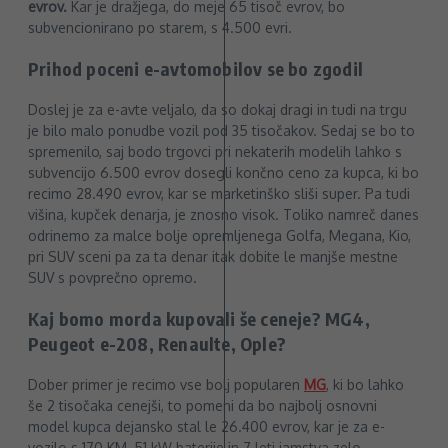
evrov.
Kar je dražjega, do meje 65 tisoč evrov, bo
subvencionirano po starem, s 4.500 evri.
Prihod poceni e-avtomobilov se bo zgodil
Doslej je za e-avte veljalo, da so dokaj dragi in tudi na trgu
je bilo malo ponudbe vozil pod 35 tisočakov. Sedaj se bo to
spremenilo, saj bodo trgovci pri nekaterih modelih lahko s
subvencijo 6.500 evrov dosegli končno ceno za kupca, ki bo
recimo 28.490 evrov, kar se marketinško sliši super. Pa tudi
višina, kupček denarja, je znosno visok. Toliko namreč danes
odrinemo za malce bolje opremljenega Golfa, Megana, Kio,
pri SUV sceni pa za ta denar itak dobite le manjše mestne
SUV s povprečno opremo.
Kaj bomo morda kupovali še ceneje? MG4,
Peugeot e-208, Renaulte, Ople?
Dober primer je recimo vse bolj popularen
MG
, ki bo lahko
še 2 tisočaka cenejši, to pomeni da bo najbolj osnovni
model kupca dejansko stal le 26.400 evrov, kar je za e-
vozilo s 170 KM, 51 kW baterije in 7 leti jamstva zelo