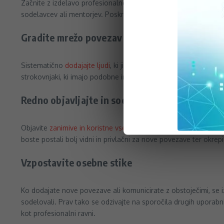
Začnite z izdelavo profesionalnega in
privlačnega profila
, ki v
sodelavcev ali mentorjev. Poskrbite, da bo vaš profil čim bolj 
Gradite mrežo povezav
Sistematično
dodajajte ljudi
, ki jih poznate osebno ali prek po
strokovnjaki, ki imajo podobne interese. Ne omejujte se samo na 
Redno objavljajte in sodelujte
Objavite
zanimive in koristne vsebine,
ki odražajo vaše strokovn
boste postali bolj vidni in privlačni za nove povezave ter okrepi
Vzpostavite osebne stike
Ko dodajate nove povezave ali komunicirate z obstoječimi, se iz
sodelovali. Prav tako se odzivajte na sporočila drugih uporabni
kot profesionalni ravni.