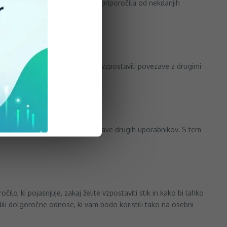
k vaših izkušenj in dosežkov ter priporočila od nekdanjih
 LinkedIn-a opazili.
 panogi, da boste lažje našli in vzpostavili povezave z drugimi
iskanju novih povezav.
anja o panogi in komentirajte objave drugih uporabnikov. S tem
, ki pojasnjuje, zakaj želite vzpostaviti stik in kako bi lahko
dili dolgoročne odnose, ki vam bodo koristili tako na osebni