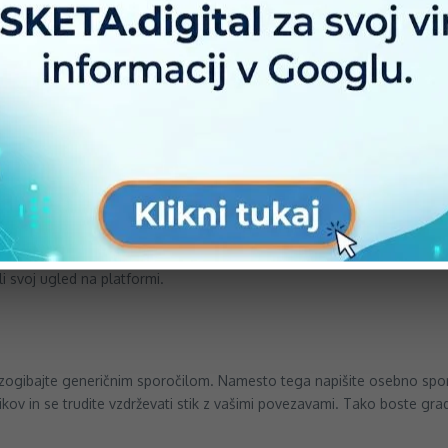
ključuje jasno in dobro fotografijo, privlačen naslov, podroben povzete
izčrpen, saj bo to povečalo vaše možnosti, da vas bodo drugi uporabniki
slovnega okolja. Poleg tega lahko sledite podjetjem in skupinam v vaši
dodajanje ljudi, ki jih že poznate, ampak skušajte biti proaktivni pri 
o znanje in interese. Delite svoje dosežke, zanimive članke, razmišlj
li svoj ugled na platformi.
ogibajte generičnim sporočilom. Namesto tega napišite osebno sporočilo
kov in se trudite vzdrževati stik z vašimi povezavami. Tako boste gra