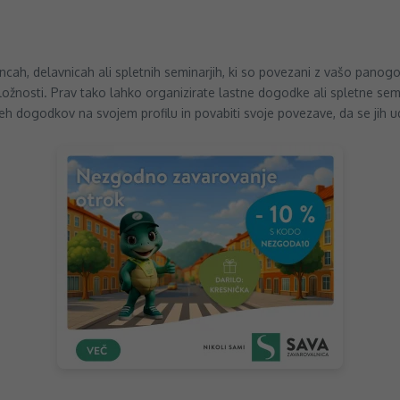
encah, delavnicah ali spletnih seminarjih, ki so povezani z vašo panogo
iložnosti. Prav tako lahko organizirate lastne dogodke ali spletne s
eh dogodkov na svojem profilu in povabiti svoje povezave, da se jih ud