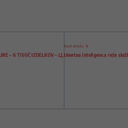
Next Article
RE – 6 TISOČ IZDELKOV – LJ,
Umetna inteligenca reže slu