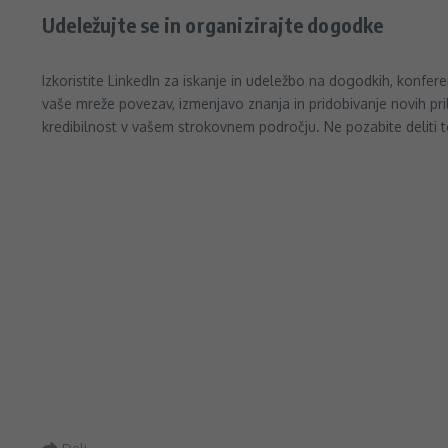
Udeležujte se in organizirajte dogodke
Izkoristite LinkedIn za iskanje in udeležbo na dogodkih, konfer
vaše mreže povezav, izmenjavo znanja in pridobivanje novih pr
kredibilnost v vašem strokovnem področju. Ne pozabite deliti t
Deli