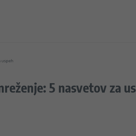
a uspeh
mreženje: 5 nasvetov za u