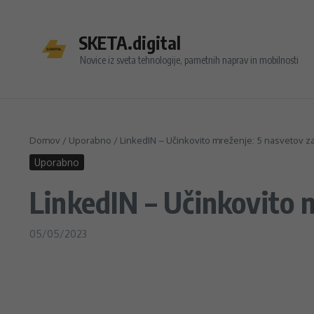
Preskoči na vsebino
SKETA.digital
Novice iz sveta tehnologije, pametnih naprav in mobilnosti
Domov
/
Uporabno
/
LinkedIN – Učinkovito mreženje: 5 nasvetov z
Uporabno
LinkedIN – Učinkovito 
05/05/2023