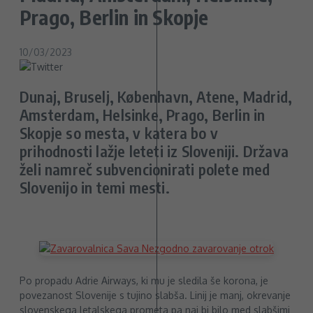
Prago, Berlin in Skopje
10/03/2023
Dunaj, Bruselj, København, Atene, Madrid,
Amsterdam, Helsinke, Prago, Berlin in
Skopje so mesta, v katera bo v
prihodnosti lažje leteti iz Sloveniji. Država
želi namreč subvencionirati polete med
Slovenijo in temi mesti.
Po propadu Adrie Airways, ki mu je sledila še korona, je
povezanost Slovenije s tujino slabša. Linij je manj, okrevanje
slovenskega letalskega prometa pa naj bi bilo med slabšimi