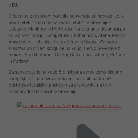
v EU.
Država bo z razpisom podelila subvencije za prevoznike, ki
bodo leteli s treh mednarodnih letališč v Sloveniji –
Ljubljane, Maribora in Portoroža. Na seznamu destinacij pa
so v prvem krogu Dunaj, Bruselj, København, Atene, Madrid,
Amsterdam, Helsinke, Prago, Berlin in Skopje. Če bodo
sredstva po prvem krogu še na voljo, sledijo povezave z
Rimom, Stockholmom, Oslom, Barcelono, Lizbono, Prištino
in Parizom.
Za subvencije je na voljo 5,6 milijona evrov letno, skupno
torej 16,8 milijona evrov. Subvencioniranih pa bo 50
odstotkov letaliških pristojbin za prevoznike na treh
mednarodnih letališčih v Sloveniji.