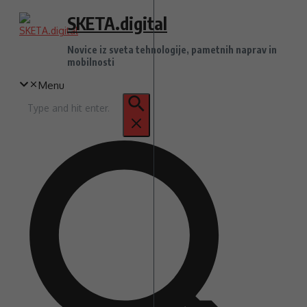
Preskoči
SKETA.digital
na
vsebino
Novice iz sveta tehnologije, pametnih naprav in
mobilnosti
Menu
Iskanje
za: