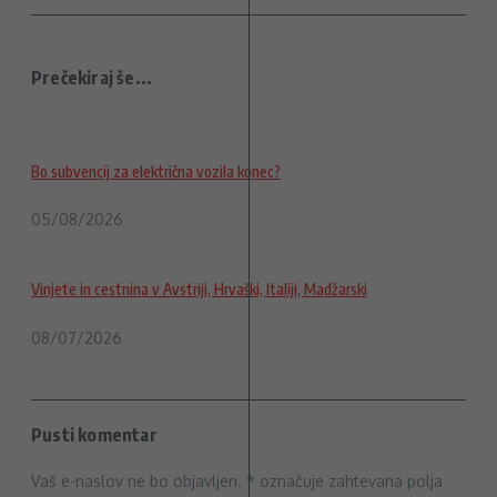
Prečekiraj še...
Bo subvencij za električna vozila konec?
05/08/2026
Vinjete in cestnina v Avstriji, Hrvaški, Italiji, Madžarski
08/07/2026
Pusti komentar
Vaš e-naslov ne bo objavljen.
*
označuje zahtevana polja