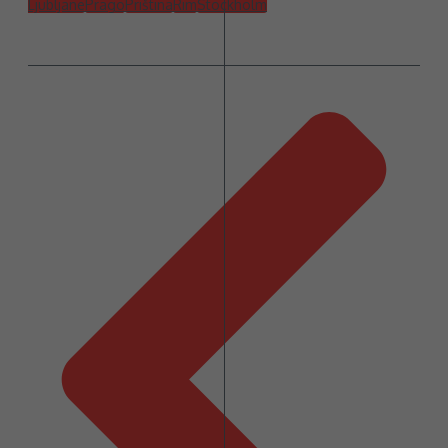
Ljubljane
Prago
Priština
Rim
Stockholm