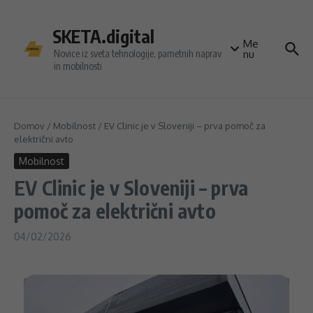
Preskoči na vsebino
SKETA.digital
Me
Novice iz sveta tehnologije, pametnih naprav
nu
in mobilnosti
Domov
/
Mobilnost
/
EV Clinic je v Sloveniji – prva pomoč za
električni avto
Mobilnost
EV Clinic je v Sloveniji – prva
pomoč za električni avto
04/02/2026