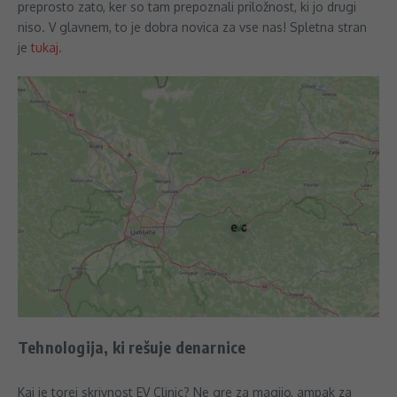
preprosto zato, ker so tam prepoznali priložnost, ki jo drugi
niso. V glavnem, to je dobra novica za vse nas! Spletna stran
je
tukaj.
Tehnologija, ki rešuje denarnice
Kaj je torej skrivnost EV Clinic? Ne gre za magijo, ampak za