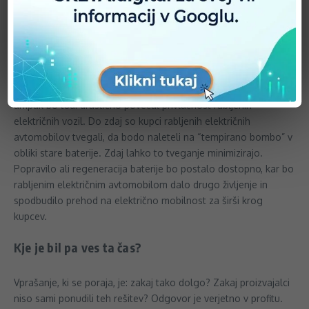
vozila. Brez zdravega srca ni vožnje.
Prihodnost rabljenih električnih vozil je svetla
Prihod EV Clinic v Slovenijo ima daljnosežne posledice. Ne
samo, da bo znižal stroške vzdrževanja za obstoječe lastnike,
ampak bo tudi drastično povečal privlačnost rabljenih
električnih vozil. Do zdaj so kupci rabljenih električnih
avtomobilov tvegali, da bodo naleteli na “tempirano bombo” v
obliki stare baterije. Zdaj lahko to tveganje minimizirajo.
Popravilo ali regeneracija baterije bo postalo dostopno, kar bo
rabljenim električnim avtomobilom dalo drugo življenje in
spodbudilo prehod na električno mobilnost za širši krog
kupcev.
Kje je bil pa ves ta čas?
Vprašanje, ki se poraja, je: zakaj tako dolgo? Zakaj proizvajalci
niso sami ponudili teh rešitev? Odgovor je verjetno v profitu.