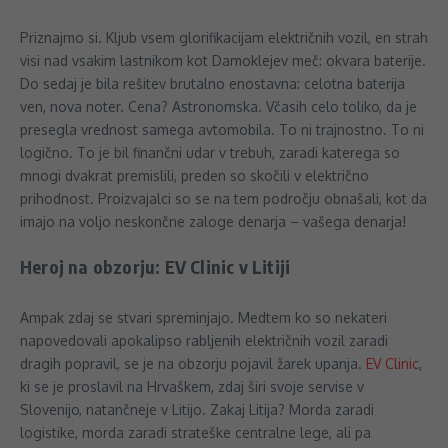
Priznajmo si. Kljub vsem glorifikacijam električnih vozil, en strah
visi nad vsakim lastnikom kot Damoklejev meč: okvara baterije.
Do sedaj je bila rešitev brutalno enostavna: celotna baterija
ven, nova noter. Cena? Astronomska. Včasih celo toliko, da je
presegla vrednost samega avtomobila. To ni trajnostno. To ni
logično. To je bil finančni udar v trebuh, zaradi katerega so
mnogi dvakrat premislili, preden so skočili v električno
prihodnost. Proizvajalci so se na tem področju obnašali, kot da
imajo na voljo neskončne zaloge denarja – vašega denarja!
Heroj na obzorju: EV Clinic v Litiji
Ampak zdaj se stvari spreminjajo. Medtem ko so nekateri
napovedovali apokalipso rabljenih električnih vozil zaradi
dragih popravil, se je na obzorju pojavil žarek upanja.
EV Clinic
,
ki se je proslavil na Hrvaškem, zdaj širi svoje servise v
Slovenijo, natančneje v Litijo. Zakaj Litija? Morda zaradi
logistike, morda zaradi strateške centralne lege, ali pa