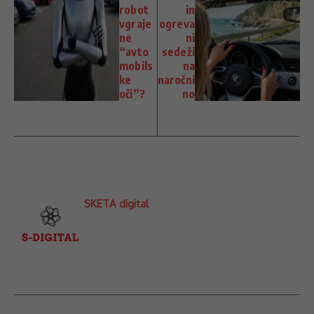
robot
in
vgraje
ogreva
ne
ni
“avto
sedeži
mobils
na
ke
naročni
oči”?
no
SKETA digital