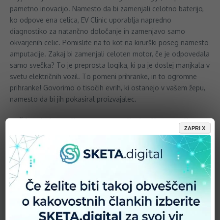
pametno inovacijo. Namesto da bi zamenjali celotno baterijo,
ko odpove ena celica, EV Clinic uporablja napredno
diagnostiko za natančno določanje in zamenjavo samo
okvarjenih celic. Pomislite na to kot na kirurški poseg namesto
amputacije. Zakaj bi zamenjali celoten motor, če je odpovedala
samo svečka? To je preprosta logika, ki pa je doslej manjkala v
svetu električnih vozil. To pomeni prihranke, in to ogromne
prihranke! Govorimo o tisočih evrih, ki ostanejo v vašem žepu,
namesto da bi jih pokasiral proizvajalec.
Več kot le baterije: Regeneracija in diagnostika
ZAPRI X
EV Clinic ne bo zgolj menjeval celic. Njihova storitev zajema
celoten spekter vzdrževanja baterij. Od regeneracije, ki
podaljšuje življenjsko dobo obstoječih baterij, do napredne
diagnostike, ki odkrije težave, preden te sploh postanejo resne.
Zamislite si preventivni pregled, ki vašo baterijo ohranja v
vrhunski formi, namesto da bi čakali na dokončno okvaro. To
je ključnega pomena, saj je baterija srce vsakega električnega