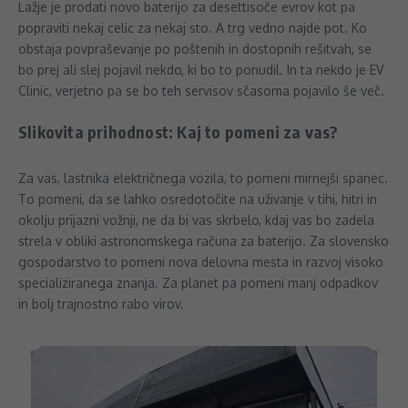
Lažje je prodati novo baterijo za desettisoče evrov kot pa
popraviti nekaj celic za nekaj sto. A trg vedno najde pot. Ko
obstaja povpraševanje po poštenih in dostopnih rešitvah, se
bo prej ali slej pojavil nekdo, ki bo to ponudil. In ta nekdo je EV
Clinic, verjetno pa se bo teh servisov sčasoma pojavilo še več.
Slikovita prihodnost: Kaj to pomeni za vas?
Za vas, lastnika električnega vozila, to pomeni mirnejši spanec.
To pomeni, da se lahko osredotočite na uživanje v tihi, hitri in
okolju prijazni vožnji, ne da bi vas skrbelo, kdaj vas bo zadela
strela v obliki astronomskega računa za baterijo. Za slovensko
gospodarstvo to pomeni nova delovna mesta in razvoj visoko
specializiranega znanja. Za planet pa pomeni manj odpadkov
in bolj trajnostno rabo virov.