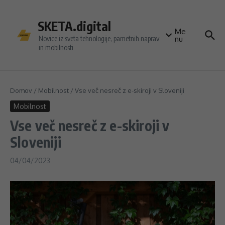
Preskoči na vsebino
SKETA.digital
Me
Novice iz sveta tehnologije, pametnih naprav
nu
in mobilnosti
Domov
/
Mobilnost
/
Vse več nesreč z e-skiroji v Sloveniji
Mobilnost
Vse več nesreč z e-skiroji v
Sloveniji
04/04/2023