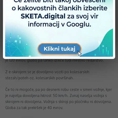
kolesarsko izkaznico. Na njih potnikov ni dovoljeno prevažati.
Opremljeni morajo biti s sprednjim žarometom z belo svetlobo,
pozicijsko zadnjo lučjo z rdečo svetlobo ter zavorami. Imeti
morajo tudi odsevnike – tako bočne kot na zadnji strani.
Kolesarska čelada je za osebe do 18. leta starosti med vožnjo
obvezna, za vse ostale pa priporočljiva. V krvi ne sme biti
alkohola. Uporaba telefona med vožnjo ni dovoljena. Ker so e-
skiroji neslišni, morajo druge udeležence nase opozoriti z
zvočnim signalom. Zagrožena kazen za neupoštevanje pravil
je 120 evrov, globo pa lahko izreče tudi mestno redarstvo.
Z e-skirojem se je dovoljeno voziti po kolesarskih
stezah/poteh oz. kolesarskih površinah.
Če to ni mogoče, pa po desnem robu ceste v smeri vožnje, kjer
je najvišja dovoljena hitrost 50 km/h. Zunaj naselja vožnja s
skirojem ni dovoljena. Vožnja s skiroji po pločniku ni dovoljena.
Globa za tak prekršek je 40 evrov.