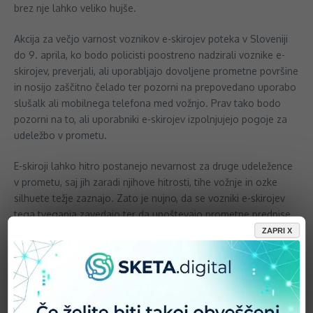
brez nje lahko veliko hujše.
Akcija za večjo varnost voznikov e-skirojev poteka v Sloveniji
do 9. aprila, ko bodo policisti poostreno nadzirali voznike e-
skirojev, preverjali, ali uporabljajo dovoljene prometne površine
in nosijo zaščitno čelado ter pozorni na prepovedano uporabo
slušalk ali mobilnega telefona med vožnjo. Prav tako bodo
pozorni na to, ali uporabniki e-skirojev izpolnjujejo pogoje za
udeležbo v prometu.
E-skiroji lahko hitro postanejo nevarnost za druge udeležence
v prometu, saj jih zaradi njihove hitrosti, tihe vožnje in ozke
silhuete težje zaznajo. Zato je nujno, da se vozniki e-skirojev
tega tveganja zavedajo ter da upoštevajo prometne predpise.
ZAPRI X
Pravila in kazni
Do vožnje električnega skiroja so upravičene osebe, starejše
od 14 let oz. osebe, stare od 12 do 14 let, ki morajo imeti