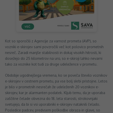
Kot so sporočili z Agencije za varnost prometa (AVP), so
vozniki e-skirojev sami povzročili več kot polovico prometnih
nesreč. Zaradi manjše stabilnosti in dokaj visokih hitrosti, ki
dosežejo do 25 kilometrov na uro, so e-skiroji lahko nevarni
tako za voznike kot tudi za druge udeležence v prometu.
Obdobje ugodnejšega vremena, ko se poveča število voznikov
e-skirojev v cestnem prometu, pa vse bolj skrbi pristojne. Letos
je bilo v prometnih nesrečah že udeleženih 20 voznikov e-
skirojev, kar je alarmanten podatek. Kljub temu, da je uporaba
zaščitne čelade obvezna do 18. leta starosti, strokovnjaki
svetujejo, da bi si vsi uporabniki e-skirojev nataknili čelado.
Posledice padcev, predvsem poškodbe obraza in glave, so