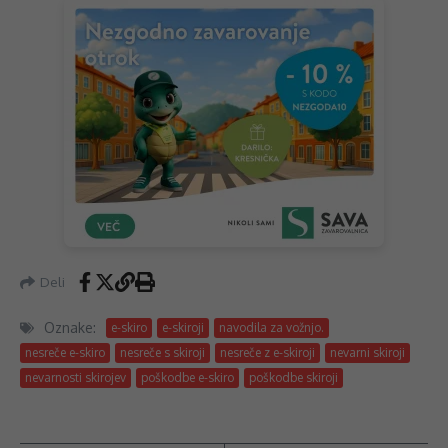
Deli
Oznake:
e-skiro
e-skiroji
navodila za vožnjo.
nesreče e-skiro
nesreče s skiroji
nesreče z e-skiroji
nevarni skiroji
nevarnosti skirojev
poškodbe e-skiro
poškodbe skiroji