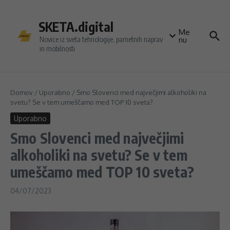
Preskoči na vsebino
SKETA.digital
Me
Novice iz sveta tehnologije, pametnih naprav
nu
in mobilnosti
Domov
/
Uporabno
/
Smo Slovenci med največjimi alkoholiki na
svetu? Se v tem umeščamo med TOP 10 sveta?
Uporabno
Smo Slovenci med največjimi
alkoholiki na svetu? Se v tem
umeščamo med TOP 10 sveta?
04/07/2023