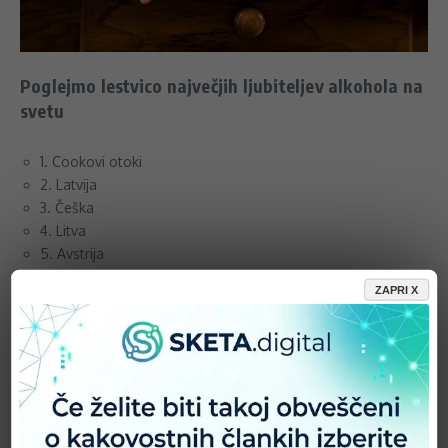
Poglejmo lestvico največjih ljubiteljev alkohola na
svetu
1. Cookovi otoki
2. Latvija
3. Češka
4. Litva
5. Avstrija
6. Antigua in Barbuda
ZAPRI X
7. Estonija
8. Francija
9. Bolgarija
10. Slovenija
11. Luksemburg
12. Andora
13. Poljska