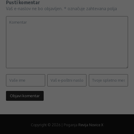
Pusti komentar
Vaš e-naslov ne bo objavljen.
*
označuje zahtevana polja
Copyright © 2026 | Poganja
Revija Novice X