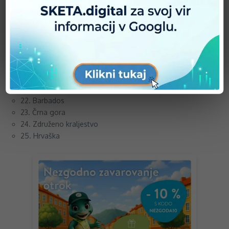
14. Romunija
15. Irska
16. Madžarska
17. Španija
18. Belorusija
19. Nemčija
20. Portugalska
21. Slovaška
22. Barbados
23. Črna gora
24. Združeno kraljestvo
25. Hrvaška