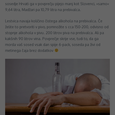
sosedje Hrvati ga v povprečju pijejo manj kot Slovenci, »samo«
9,64 litra, Madžari pa 10,79 litra na prebivalca.
Lestvica navaja količino čistega alkohola na prebivalca. Če
želite to pretvoriti v pivo, pomnožite s cca 150-200, odvisno od
stopnje alkohola v pivu. 200 litrov piva na prebivalca. Ali pa
kakšnih 90 litrov vina. Povprečje skrije vse, tudi to, da ga
morda vaš sosed vsak dan spije 6-pack, soseda pa živi od
metinega čaja brez dodatkov