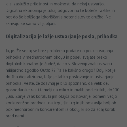
ki si zaslužijo priložnost in možnost, da nekaj ustvarijo.
Digitalna ekonomija je tukaj odgovor na te boleče razlike in
pot do še boljšega izkoriščanja potencialov te družbe. Ne
skrivajo se samo v Ljubljani.
Digitalizacija je lažje ustvarjanje posla, prihodka
Ja, je. Že sedaj se brez problema podate na pot ustvarjanja
prihodka v mednarodnem okolju in posel izvajate preko
digitalnih kanalov. Je čudež, da so v Sloveniji znali ustvariti
milijardno zgodbo Outfit 7? Pa še kakšno drugo? Bolj, kot je
družba digitalizirana, lažje je lahko poslovanje in ustvarjanje
prihodka. Veste, že zdavnaj je bilo spoznano, da velik del
gospodarske rasti temelji na mikro in malih podjetnikih, do 100
ljudi. Zanje vsak korak, ki jim olajša poslovanje, pomeni večjo
konkurenčno prednost na trgu, širi trg in jih postavlja bolj ob
bok mednarodnim konkurentom iz okolij, ki so za zdaj korak
pred nami.