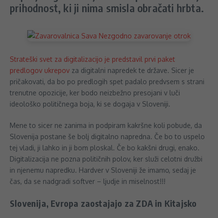
prihodnost, ki ji nima smisla obračati hrbta.
Strateški svet za digitalizacijo je predstavil prvi paket
predlogov ukrepov
za digitalni napredek te države. Sicer je
pričakovati, da bo po predlogih spet padalo predvsem s strani
trenutne opozicije, ker bodo neizbežno presojani v luči
ideološko političnega boja, ki se dogaja v Sloveniji.
Mene to sicer ne zanima in podpiram kakršne koli pobude, da
Slovenija postane še bolj digitalno napredna. Če bo to uspelo
tej vladi, ji lahko in ji bom ploskal. Če bo kakšni drugi, enako.
Digitalizacija ne pozna političnih polov, ker služi celotni družbi
in njenemu napredku. Hardver v Sloveniji že imamo, sedaj je
čas, da se nadgradi softver – ljudje in miselnost!!!
Slovenija, Evropa zaostajajo za ZDA in Kitajsko