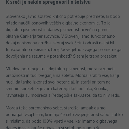
K sreči je nekdo spregovoril o šolstvu
Slovensko javno šolstvo kritično potrebuje predmete, ki bodo
mlade naučili osnovnih veščin digitalne ekonomije. To je
digitalna pismenost in danes pismenost ni več na pamet
piflanje Cankarja ter slovnice. V Sloveniji smo funkcionalno
dokaj nepismena družba, skoraj vsak četrti odrasli naj bi bil
funkcionalno nepismen, torej še verjetno svojega prometnega
dovoljenja ne razume v potankosti? S tem je treba presekati.
Mladina potrebuje tudi digitalno pismenost, mora razumeti
priložnosti in tudi tveganja na spletu. Morda izrabiti vse, kar ji
nudi, da lahko izkoristi svoj potencial. In starši pri tem ne
smemo sprejeti izgovora katerega koli politika, šolnika,
ravnatelja ali modreca s Pedagoške fakultete, da to ni v redu.
Morda težje spremenimo sebe, starejše, ampak dajmo
pomagati vsaj tistim, ki imajo še celo življenje pred sabo. Lahko
si mislimo, da bodo 100% vpeti v vse, kar imamo digitalnega
danes in vse, kar še prihaja in si sploh ne znamo še