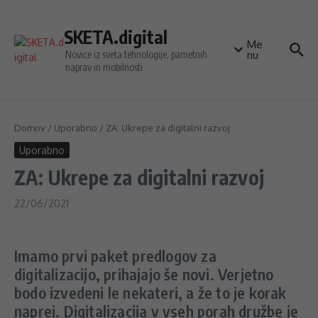
Preskoči na vsebino
SKETA.digital
Me
Novice iz sveta tehnologije, pametnih
nu
naprav in mobilnosti
Domov
/
Uporabno
/
ZA: Ukrepe za digitalni razvoj
Uporabno
ZA: Ukrepe za digitalni razvoj
22/06/2021
Imamo prvi paket predlogov za
digitalizacijo, prihajajo še novi. Verjetno
bodo izvedeni le nekateri, a že to je korak
naprej. Digitalizacija v vseh porah družbe je