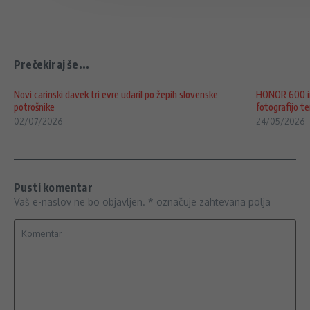
Prečekiraj še...
Novi carinski davek tri evre udaril po žepih slovenske
HONOR 600 in
potrošnike
fotografijo ter
02/07/2026
24/05/2026
Pusti komentar
Vaš e-naslov ne bo objavljen.
*
označuje zahtevana polja