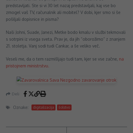
predstavljati. Ste si vi 30 let nazaj predstavljali, kaj vse bo
zmogel vaš TV, računalnik ali mobitel? V dobi, kjer smo si še
pošiljali dopisnice in pisma?
Naši Johni, Suade, Janezi, Metke bodo kmalu v službi tekmovali
s sotrpini iz vsega sveta. Prav je, da jih “oborožimo” z znanjem
21. stoletja. Vanj sodi tudi Cankar, a še veliko več.
Veseli me, da o tem razmišljajo tudi tam, kjer se vse začne,
na
pristojnem ministrstvu.
Deli
Oznake:
digitalizacija
šolstvo