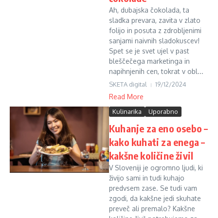
Ah, dubajska čokolada, ta
sladka prevara, zavita v zlato
folijo in posuta z zdrobljenimi
sanjami naivnih sladokuscev!
Spet se je svet ujel v past
bleščečega marketinga in
napihnjenih cen, tokrat v obl...
SKETA digital
19/12/2024
Read More
Kulinarika
Uporabno
Kuhanje za eno osebo –
kako kuhati za enega –
kakšne količine živil
V Sloveniji je ogromno ljudi, ki
živijo sami in tudi kuhajo
predvsem zase. Se tudi vam
zgodi, da kakšne jedi skuhate
preveč ali premalo? Kakšne