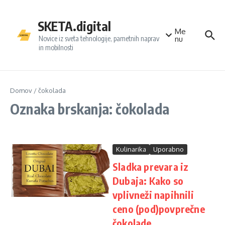
Preskoči na vsebino
SKETA.digital
Me
Novice iz sveta tehnologije, pametnih naprav
nu
in mobilnosti
Domov
/
čokolada
Oznaka brskanja: čokolada
Kulinarika
Uporabno
Sladka prevara iz
Dubaja: Kako so
vplivneži napihnili
ceno (pod)povprečne
čokolade