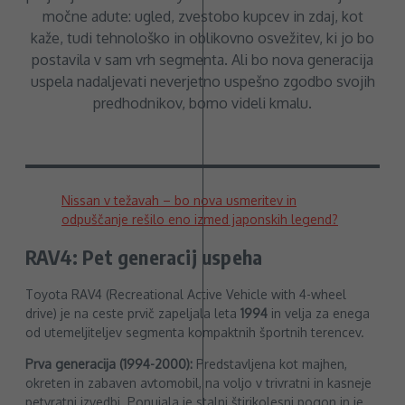
močne adute: ugled, zvestobo kupcev in zdaj, kot
kaže, tudi tehnološko in oblikovno osvežitev, ki jo bo
postavila v sam vrh segmenta. Ali bo nova generacija
uspela nadaljevati neverjetno uspešno zgodbo svojih
predhodnikov, bomo videli kmalu.
Nissan v težavah – bo nova usmeritev in
odpuščanje rešilo eno izmed japonskih legend?
RAV4: Pet generacij uspeha
Toyota RAV4 (Recreational Active Vehicle with 4-wheel
drive) je na ceste prvič zapeljala leta
1994
in velja za enega
od utemeljiteljev segmenta kompaktnih športnih terencev.
Prva generacija (1994-2000):
Predstavljena kot majhen,
okreten in zabaven avtomobil, na voljo v trivratni in kasneje
petvratni izvedbi. Ponujala je stalni štirikolesni pogon in je