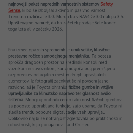
najnovejši paket naprednih varnostnih sistemov
Safety
Sense
, ki bo še izboljšal aktivno in pasivno varnost.
Trenutna različica je 3.0. Morda bo v RAV4 že 3.0+ ali pa 3.5.
Upoštevajmo namreč, da bo začetek prodaje šele konec
tega leta ali v začetku 2026.
Ena izmed opaznih sprememb je
umik velike, klasične
prestavne ročice samodejnega menjalnika
. Ta poteza
sprošča dragocen prostor na sredinski konzoli med
voznikom in sovoznikom, kar omogoča bolj premišljeno
razporeditev odlagalnih mest in drugih upravljalnih
elementov. Iz fotografij zaenkrat še ni povsem jasno
razvidno, ali je Toyota ohranila
fizične gumbe in vrtljive
upravljalnike za klimatsko napravo ter glasnost avdio
sistema
. Mnogi uporabniki cenijo taktilnost fizičnih gumbov
za pogosto uporabljane funkcije, zato upamo, da Toyota ni
sledila trendu popolne digitalizacije vseh upravljal.
Oblikovno naj bi se notranjost zgledovala po praktičnosti in
robustnosti, ki jo ponuja novi Land Cruiser.