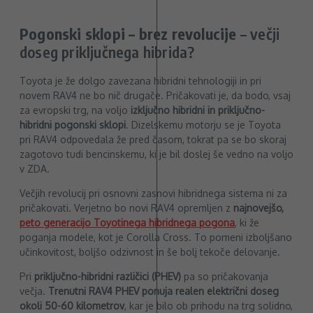
Pogonski sklopi – brez revolucije
– večji
doseg priključnega hibrida?
Toyota je že dolgo zavezana hibridni tehnologiji in pri
novem RAV4 ne bo nič drugače. Pričakovati je, da bodo, vsaj
za evropski trg, na voljo
izključno hibridni in priključno-
hibridni pogonski sklopi
. Dizelskemu motorju se je Toyota
pri RAV4 odpovedala že pred časom, tokrat pa se bo skoraj
zagotovo tudi bencinskemu, ki je bil doslej še vedno na voljo
v ZDA.
Večjih revolucij pri osnovni zasnovi hibridnega sistema ni za
pričakovati. Verjetno bo novi RAV4 opremljen z
najnovejšo,
peto generacijo Toyotinega hibridnega pogona
, ki že
poganja modele, kot je Corolla Cross. To pomeni izboljšano
učinkovitost, boljšo odzivnost in še bolj tekoče delovanje.
Pri
priključno-hibridni različici (PHEV)
pa so pričakovanja
večja.
Trenutni RAV4 PHEV ponuja realen električni doseg
okoli 50-60 kilometrov
, kar je bilo ob prihodu na trg solidno,