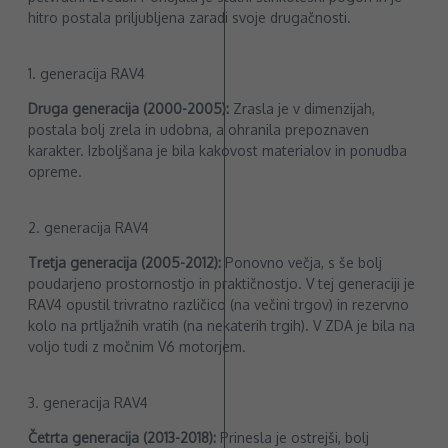
hitro postala priljubljena zaradi svoje drugačnosti.
1. generacija RAV4
Druga generacija (2000-2005):
Zrasla je v dimenzijah,
postala bolj zrela in udobna, a ohranila prepoznaven
karakter. Izboljšana je bila kakovost materialov in ponudba
opreme.
2. generacija RAV4
Tretja generacija (2005-2012):
Ponovno večja, s še bolj
poudarjeno prostornostjo in praktičnostjo. V tej generaciji je
RAV4 opustil trivratno različico (na večini trgov) in rezervno
kolo na prtljažnih vratih (na nekaterih trgih). V ZDA je bila na
voljo tudi z močnim V6 motorjem.
3. generacija RAV4
Četrta generacija (2013-2018):
Prinesla je ostrejši, bolj