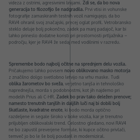
videza z ostrimi, agresivnimi linijami.
Zdi se, da bo nova
generacija to filozofijo še nadgradila.
Prvi vtisi in vohunske
fotografije zamaskiranih testnih vozil namigujejo, da bo
RAV4 ohranil svoj značajski, precej oglat profil. Vetrobransko
steklo deluje bolj pokončno, zadek pa manj padajoč, kar bi
lahko prineslo dodatne koristi pri prostornosti prtljažnika –
področju, kjer je RAV4 že sedaj med vodilnimi v razredu.
Spremembe bodo najbolj očitne na sprednjem delu vozila.
Pričakujemo lahko povsem
novo oblikovano masko motorja
z značilno dolgo svetlobno letvijo na vrhu maske. Tudi
oblika žarometov bo sveža
, verjetno tanjša in tehnološko
naprednejša, morda s podobnostmi, kot jih najdemo pri
modelih Prius ali C-HR.
Zadek bo prav tako deležen prenove;
namesto trenutnih tanjših in daljših luči naj bi dobili bolj
škatlaste, kvadratne enote
, ki bodo morda optično
razdeljene in segale široko v boke vozila, kar je trenutno
priljubljen oblikovalski trend. Celostno gledano, novi RAV4
ne bo zapustil preverjene formule, ki kupce očitno privlači,
temveč jo bo le še bolj poudaril in moderniziral.