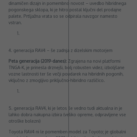
dinamičen dizajn in pomembno novost – uvedbo hibridnega
pogonskega sklopa, ki je hitro postal ključni del prodajne
palete. Prtljažna vrata so se odpirala navzgor namesto
vstran.
4. generacija RAV4 – še zadnja z dizelskim motorjem
Peta generacija (2019-danes):
Zgrajena na novi platformi
TNGA-K, je prinesla drznejši, bolj robusten videz, izboljšane
vozne lastnosti ter še večji poudarek na hibridnih pogonih,
vključno z zmogljivo priključno-hibridno različico.
5. generacija RAV4, ki je letos še vedno tudi aktualna in je
lahko dobra nakupna izbira (veliko opreme, odpravljene vse
otroške bolezni)
Toyota RAV4 ni le pomemben model za Toyoto; je globalni