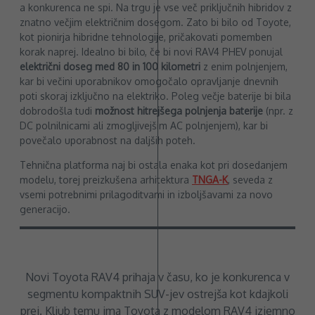
a konkurenca ne spi. Na trgu je vse več priključnih hibridov z
znatno večjim električnim dosegom. Zato bi bilo od Toyote,
kot pionirja hibridne tehnologije, pričakovati pomemben
korak naprej. Idealno bi bilo, če bi novi RAV4 PHEV ponujal
električni doseg med 80 in 100 kilometri
z enim polnjenjem,
kar bi večini uporabnikov omogočalo opravljanje dnevnih
poti skoraj izključno na elektriko. Poleg večje baterije bi bila
dobrodošla tudi
možnost hitrejšega polnjenja baterije
(npr. z
DC polnilnicami ali zmogljivejšim AC polnjenjem), kar bi
povečalo uporabnost na daljših poteh.
Tehnična platforma naj bi ostala enaka kot pri dosedanjem
modelu, torej preizkušena arhitektura
TNGA-K
, seveda z
vsemi potrebnimi prilagoditvami in izboljšavami za novo
generacijo.
Novi Toyota RAV4 prihaja v času, ko je konkurenca v
segmentu kompaktnih SUV-jev ostrejša kot kdajkoli
prej. Kljub temu ima Toyota z modelom RAV4 izjemno