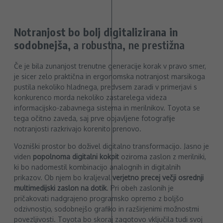
Notranjost bo bolj digitalizirana in
sodobnejša
, a robustna, ne prestižna
Če je bila zunanjost trenutne generacije korak v pravo smer,
je sicer zelo praktična in ergonomska notranjost marsikoga
pustila nekoliko hladnega, predvsem zaradi v primerjavi s
konkurenco morda nekoliko zastarelega videza
informacijsko-zabavnega sistema in merilnikov. Toyota se
tega očitno zaveda, saj prve objavljene fotografije
notranjosti razkrivajo korenito prenovo.
Vozniški prostor bo doživel digitalno transformacijo. Jasno je
viden
popolnoma digitalni kokpit
oziroma zaslon z merilniki,
ki bo nadomestil kombinacijo analognih in digitalnih
prikazov. Ob njem bo kraljeval
verjetno precej večji osrednji
multimedijski zaslon na dotik
. Pri obeh zaslonih je
pričakovati nadgrajeno programsko opremo z boljšo
odzivnostjo, sodobnejšo grafiko in razširjenimi možnostmi
povezljivosti. Toyota bo skoraj zagotovo vključila tudi svoj