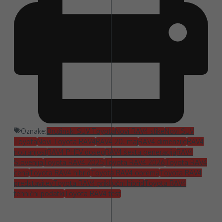
Oznake:
Družinski SUV Toyota
Novi RAV4 slike
Novi SUV
Toyota
Novi Toyota RAV4
RAV4 20. maj
RAV4 dimenzije
RAV4
notranjost
RAV4 PHEV doseg
RAV4 šesta generacija
RAV4
Slovenija
Toyota RAV4 2025
Toyota RAV4 2026
Toyota RAV4
cena
Toyota RAV4 hibrid
Toyota RAV4 oprema
Toyota RAV4
predstavitev
Toyota RAV4 priključni hibrid
Toyota RAV4
tehnični podatki
Toyota RAV4 test