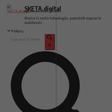
Preskoči
SKETA.digital
na
vsebino
Novice iz sveta tehnologije, pametnih naprav in
mobilnosti
Menu
Iskanje
za: