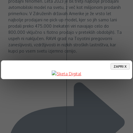
prodajni fenomen. Leta 2023 je bil tretji najbolje prodajani
avtomobilski model na svetu, z več kot milijonom prodanih
primerkov. V Združenih državah Amerike je že vrsto let
najbolje prodajani ne-pick-up model, kjer so jih samo lani
prodali preko 475.000 (nekateri viri navajajo celo do
800.000 vključno s flotno prodajo v preteklih obdobjih). Ta
uspeh ni naključen. RAV4 gradi na Toyotini pregovorni
zanesljivosti, vzdržljivosti in nizkih stroških lastništva, kar
kupci po vsem svetu izjemno cenijo.
ZAPRI X