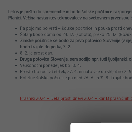
Letos je prišlo do spremembe in bodo šolske počitnice razporej
Planici. Večina nastanitev tekmovalcev na svetovnem prvenstvu b
Pa pojdimo po vrsti – šolske počitnice in pouka prosti dne
Šolarji bodo doma od 24. 12. (sobota), preko 25. 12. (Božič-n
Zimske počitnice se bodo za prvo polovico Slovenije (v njej
bodo trajale do petka, 3. 2.
8. 2. je prost dan.
Druga polovica Slovenije, sem sodijo npr. tudi ljubljanski, ob
Velikonočni ponedeljek bo 10. 4.
Prosto bo tudi v četrtek, 27. 4. in nato vse do vključno 2. 5
Poletne šolske počitnice pa med 26. 6. in 31. 8. Trajale bo
Prazniki 2024 – Dela prosti dnevi 2024 – kar 13 prazničnih 