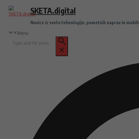
Preskoči
SKETA.digital
na
vsebino
Novice iz sveta tehnologije, pametnih naprav in mobil
Menu
Iskanje
za: