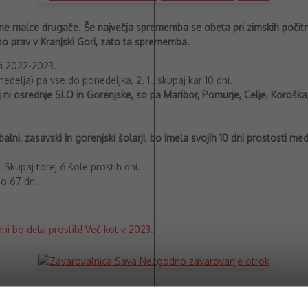
ene malce drugače. Še največja sprememba se obeta pri zimskih počitn
o prav v Kranjski Gori, zato ta sprememba.
vi 2022-2023.
edelja) pa vse do ponedeljka, 2. 1., skupaj kar 10 dni.
 ni osrednje SLO in Gorenjske, so pa Maribor, Pomurje, Celje, Koroška
alni, zasavski in gorenjski šolarji, bo imela svojih 10 dni prostosti med 
. Skupaj torej 6 šole prostih dni.
do 67 dni.
dni bo dela prostih! Več kot v 2023.