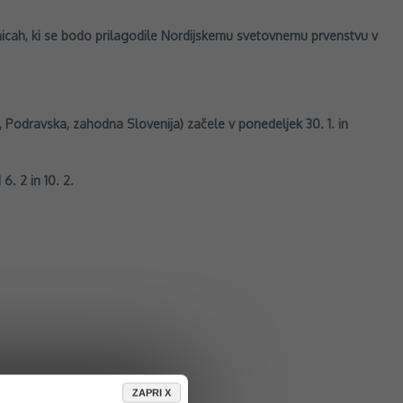
icah, ki se bodo prilagodile Nordijskemu svetovnemu prvenstvu v
, Podravska, zahodna Slovenija) začele v ponedeljek 30. 1. in
6. 2 in 10. 2.
ZAPRI X