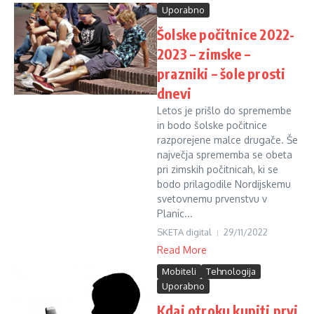
Uporabno
Šolske počitnice 2022-
2023 – zimske –
prazniki – šole prosti
dnevi
Letos je prišlo do spremembe
in bodo šolske počitnice
razporejene malce drugače. Še
največja sprememba se obeta
pri zimskih počitnicah, ki se
bodo prilagodile Nordijskemu
svetovnemu prvenstvu v
Planic...
SKETA digital
29/11/2022
Read More
Mobiteli
Tehnologija
Uporabno
Kdaj otroku kupiti prvi