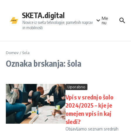
Preskoči na vsebino
SKETA.digital
Me
Novice iz sveta tehnologije, pametnih naprav
nu
in mobilnosti
Domov
/
šola
Oznaka brskanja: šola
Uporabno
Vpis v srednjo šolo
2024/2025 – kje je
omejen vpis in kaj
sledi?
Objavljamo seznam srednjih