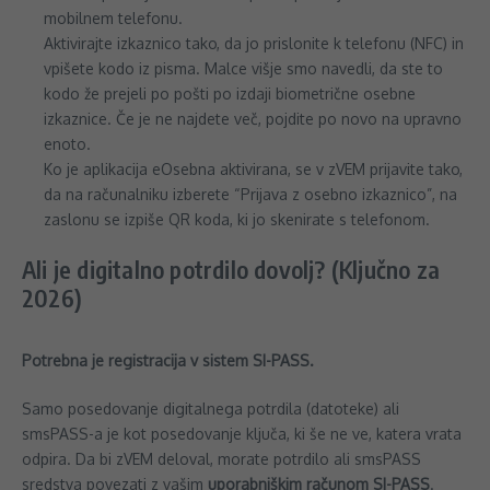
mobilnem telefonu.
Aktivirajte izkaznico tako, da jo prislonite k telefonu (NFC) in
vpišete kodo iz pisma. Malce višje smo navedli, da ste to
kodo že prejeli po pošti po izdaji biometrične osebne
izkaznice. Če je ne najdete več, pojdite po novo na upravno
enoto.
Ko je aplikacija eOsebna aktivirana, se v zVEM prijavite tako,
da na računalniku izberete “Prijava z osebno izkaznico”, na
zaslonu se izpiše QR koda, ki jo skenirate s telefonom.
Ali je digitalno potrdilo dovolj? (Ključno za
2026)
Potrebna je registracija v sistem SI-PASS.
Samo posedovanje digitalnega potrdila (datoteke) ali
smsPASS-a je kot posedovanje ključa, ki še ne ve, katera vrata
odpira. Da bi zVEM deloval, morate potrdilo ali smsPASS
sredstva povezati z vašim
uporabniškim računom SI-PASS
.