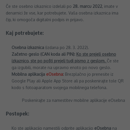
Če ste osebno izkaznico izdelali po
28. marcu 2022
, imate v
denarnici že vse, kar potrebujete. Vaša osebna izkaznica ima
čip, ki omogoča digitalni podpis in prijavo.
Kaj potrebujete:
Osebna izkaznica
(izdana po 28. 3. 2022).
Začetno geslo (CAN koda ali PIN):
Ko ste prejeli osebno
izkaznico, ste po pošti prejeli tudi pismo z geslom.
Če ste
ga izgubili, morate na upravno enoto po novo geslo.
Mobilna aplikacija
eOsebna
:
Brezplačno jo prenesite iz
Google Play ali Apple App Store ali pa poskenirajte tole QR
kodo s fotoaparatom svojega mobilnega telefona.
Poskenirajte za namestitev mobilne aplikacije eOsebna
Postopek:
Ko ste aplikacijo namestili odprite aplikacijo
eOsebna
na