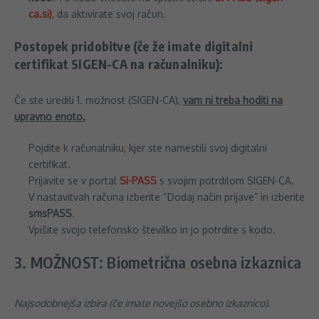
ca.si)
, da aktivirate svoj račun.
Postopek pridobitve (če že imate digitalni
certifikat SIGEN-CA na računalniku):
Če ste uredili 1. možnost (SIGEN-CA),
vam ni treba hoditi na
upravno enoto.
Pojdite k računalniku, kjer ste namestili svoj digitalni
certifikat.
Prijavite se v portal
SI-PASS
s svojim potrdilom SIGEN-CA.
V nastavitvah računa izberite “Dodaj način prijave” in izberite
smsPASS
.
Vpišite svojo telefonsko številko in jo potrdite s kodo.
3. MOŽNOST: Biometrična osebna izkaznica
Najsodobnejša izbira (če imate novejšo osebno izkaznico).