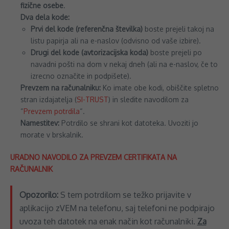
fizične osebe
.
Dva dela kode:
Prvi del kode (referenčna številka)
boste prejeli takoj na
listu papirja ali na e-naslov (odvisno od vaše izbire).
Drugi del kode (avtorizacijska koda)
boste prejeli po
navadni pošti na dom v nekaj dneh (ali na e-naslov, če to
izrecno označite in podpišete).
Prevzem na računalniku:
Ko imate obe kodi, obiščite spletno
stran izdajatelja (
SI-TRUST
) in sledite navodilom za
“
Prevzem potrdila
“.
Namestitev:
Potrdilo se shrani kot datoteka. Uvoziti jo
morate v brskalnik.
URADNO NAVODILO ZA PREVZEM CERTIFIKATA NA
RAČUNALNIK
Opozorilo:
S tem potrdilom se težko prijavite v
aplikacijo zVEM na telefonu, saj telefoni ne podpirajo
uvoza teh datotek na enak način kot računalniki.
Za