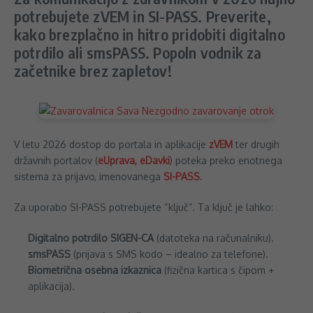
potrebujete zVEM in SI-PASS. Preverite,
kako brezplačno in hitro pridobiti digitalno
potrdilo ali smsPASS. Popoln vodnik za
začetnike brez zapletov!
V letu 2026 dostop do portala in aplikacije
zVEM
ter drugih
državnih portalov (
eUprava,
eDavki
) poteka preko enotnega
sistema za prijavo, imenovanega
SI-PASS
.
Za uporabo SI-PASS potrebujete “ključ”. Ta ključ je lahko:
Digitalno potrdilo SIGEN-CA
(datoteka na računalniku).
smsPASS
(prijava s SMS kodo – idealno za telefone).
Biometrična osebna izkaznica
(fizična kartica s čipom +
aplikacija).