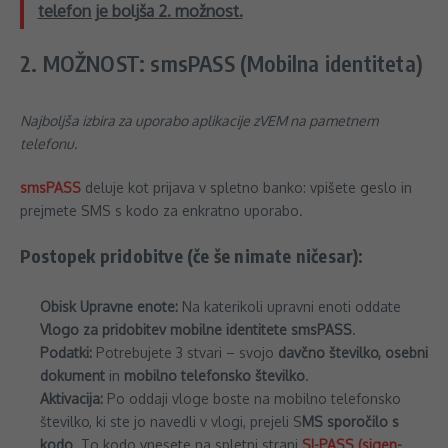
telefon je boljša 2. možnost.
2. MOŽNOST: smsPASS (Mobilna identiteta)
Najboljša izbira za uporabo aplikacije zVEM na pametnem
telefonu.
smsPASS
deluje kot prijava v spletno banko: vpišete geslo in
prejmete SMS s kodo za enkratno uporabo.
Postopek pridobitve (če še nimate ničesar):
Obisk Upravne enote:
Na katerikoli upravni enoti oddate
Vlogo za pridobitev mobilne identitete smsPASS
.
Podatki:
Potrebujete 3 stvari – svojo
davčno številko, osebni
dokument
in
mobilno telefonsko številko
.
Aktivacija:
Po oddaji vloge boste na mobilno telefonsko
številko, ki ste jo navedli v vlogi, prejeli S
MS sporočilo s
kodo
. To kodo vnesete na spletni strani
SI-PASS (sigen-