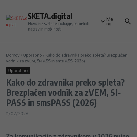
Preskoči na vsebino
SKETA.digital
Me
Novice iz sveta tehnologije, pametnih
nu
naprav in mobilnosti
Domov
/
Uporabno
/
Kako do zdravnika preko spleta? Brezplačen
vodnik za zVEM, SI-PASS in smsPASS (2026)
Uporabno
Kako do zdravnika preko spleta?
Brezplačen vodnik za zVEM, SI-
PASS in smsPASS (2026)
11/02/2026
Za komunikacijo z zdravnikom v 2026 nujno