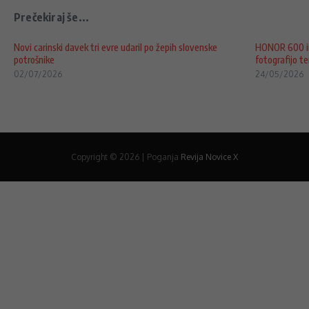
Prečekiraj še...
Novi carinski davek tri evre udaril po žepih slovenske
HONOR 600 in
potrošnike
fotografijo ter
02/07/2026
24/05/2026
Copyright © 2026 | Poganja
Revija Novice X