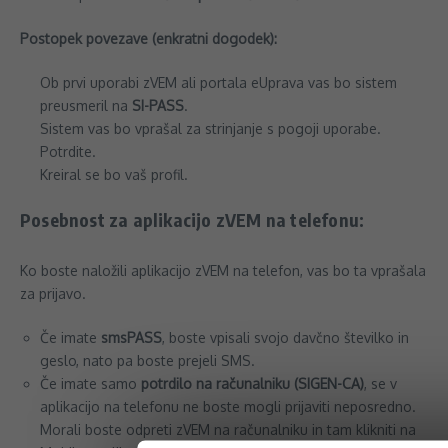
Postopek povezave (enkratni dogodek):
Ob prvi uporabi zVEM ali portala eUprava vas bo sistem
preusmeril na
SI-PASS
.
Sistem vas bo vprašal za strinjanje s pogoji uporabe.
Potrdite.
Kreiral se bo vaš profil.
Posebnost za aplikacijo zVEM na telefonu:
Ko boste naložili aplikacijo zVEM na telefon, vas bo ta vprašala
za prijavo.
Če imate
smsPASS
, boste vpisali svojo davčno številko in
geslo, nato pa boste prejeli SMS.
Če imate samo
potrdilo na računalniku (SIGEN-CA)
, se v
aplikacijo na telefonu ne boste mogli prijaviti neposredno.
Morali boste odpreti zVEM na računalniku in tam klikniti na