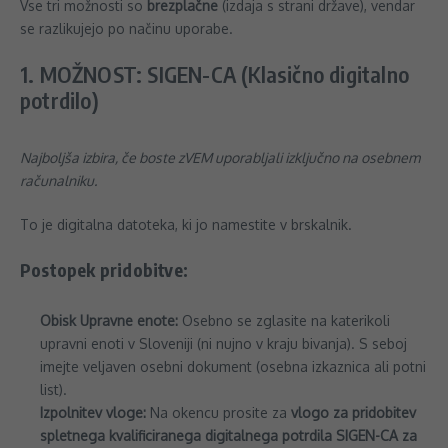
Vse tri možnosti so
brezplačne
(izdaja s strani države), vendar
se razlikujejo po načinu uporabe.
1. MOŽNOST: SIGEN-CA (Klasično digitalno
potrdilo)
Najboljša izbira, če boste zVEM uporabljali izključno na osebnem
računalniku.
To je digitalna datoteka, ki jo namestite v brskalnik.
Postopek pridobitve:
Obisk Upravne enote:
Osebno se zglasite na katerikoli
upravni enoti v Sloveniji (ni nujno v kraju bivanja). S seboj
imejte veljaven osebni dokument (osebna izkaznica ali potni
list).
Izpolnitev vloge:
Na okencu prosite za
vlogo za pridobitev
spletnega kvalificiranega digitalnega potrdila SIGEN-CA za