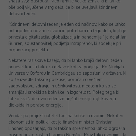
znaša 27,8 odstotka. Med njimi je veliko žensk, ki bi lahko
bile bolj vključene v trg dela, če bi se uveljavil štiridnevni
delovni teden.
“Štiridnevni delovni teden je eden od načinov, kako se lahko
prilagodimo novim izzivom in potrebam na trgu dela, ki jih je
prinesla digitalizacija, globalizacija in pandemija,” je dejal Jan
Bühren, soustanovitelj podjetja Intraprenör, ki sodeluje pri
organizaciji projekta.
Nekatere raziskave kažejo, da bi lahko krajši delovni teden
prinesel koristi tako za delavce kot za podjetja. Po študijah
Univerze v Oxfordu in Cambridgeu so zaposleni v državah, ki
so že izvedle takšne poskuse, poročali o večjem
zadovoljstvu, zdravju in učinkovitosti, medtem ko so se
zmanjšali stroški za bolniške in izgorelost. Poleg tega bi
lahko krajši delovni teden zmanjšal emisije ogljikovega
dioksida in porabo energije.
Vendar pa projekt naletel tudi na kritike in dvome. Nekateri
ekonomisti in politiki, kot je finančni minister Christian
Lindner, opozarjajo, da bi takšna sprememba lahko ogrozila
gospodarsko rast in blaginjo Nemčije. Prav tako dvomijo, da