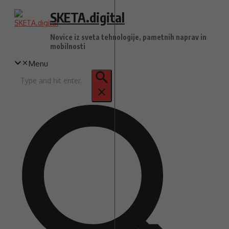
Preskoči
SKETA.digital
na
vsebino
Novice iz sveta tehnologije, pametnih naprav in
mobilnosti
Menu
Iskanje
za: