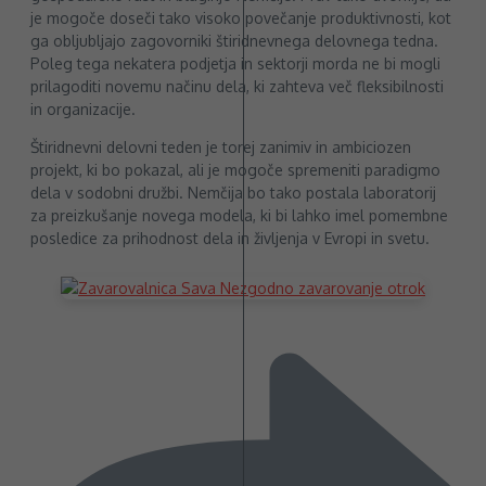
je mogoče doseči tako visoko povečanje produktivnosti, kot
ga obljubljajo zagovorniki štiridnevnega delovnega tedna.
Poleg tega nekatera podjetja in sektorji morda ne bi mogli
prilagoditi novemu načinu dela, ki zahteva več fleksibilnosti
in organizacije.
Štiridnevni delovni teden je torej zanimiv in ambiciozen
projekt, ki bo pokazal, ali je mogoče spremeniti paradigmo
dela v sodobni družbi. Nemčija bo tako postala laboratorij
za preizkušanje novega modela, ki bi lahko imel pomembne
posledice za prihodnost dela in življenja v Evropi in svetu.