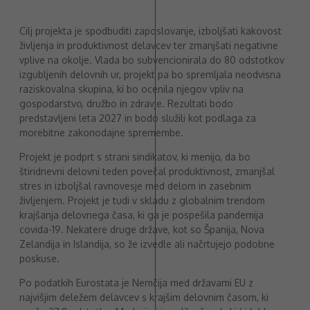
Cilj projekta je spodbuditi zaposlovanje, izboljšati kakovost
življenja in produktivnost delavcev ter zmanjšati negativne
vplive na okolje. Vlada bo subvencionirala do 80 odstotkov
izgubljenih delovnih ur, projekt pa bo spremljala neodvisna
raziskovalna skupina, ki bo ocenila njegov vpliv na
gospodarstvo, družbo in zdravje. Rezultati bodo
predstavljeni leta 2027 in bodo služili kot podlaga za
morebitne zakonodajne spremembe.
Projekt je podprt s strani sindikatov, ki menijo, da bo
štiridnevni delovni teden povečal produktivnost, zmanjšal
stres in izboljšal ravnovesje med delom in zasebnim
življenjem. Projekt je tudi v skladu z globalnim trendom
krajšanja delovnega časa, ki ga je pospešila pandemija
covida-19. Nekatere druge države, kot so Španija, Nova
Zelandija in Islandija, so že izvedle ali načrtujejo podobne
poskuse.
Po podatkih Eurostata je Nemčija med državami EU z
najvišjim deležem delavcev s krajšim delovnim časom, ki