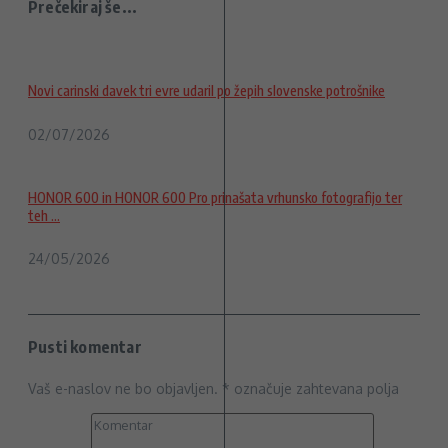
Prečekiraj še...
Novi carinski davek tri evre udaril po žepih slovenske potrošnike
02/07/2026
HONOR 600 in HONOR 600 Pro prinašata vrhunsko fotografijo ter
teh ...
24/05/2026
Pusti komentar
Vaš e-naslov ne bo objavljen.
*
označuje zahtevana polja