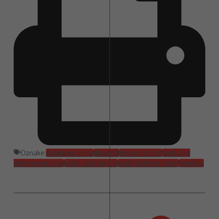
Oznake:
4 delovni dnevi
delavnik
delovni teden
krajšanje
delovnega časa
krajši delovni čas
krajši delovni teden
Nemčija