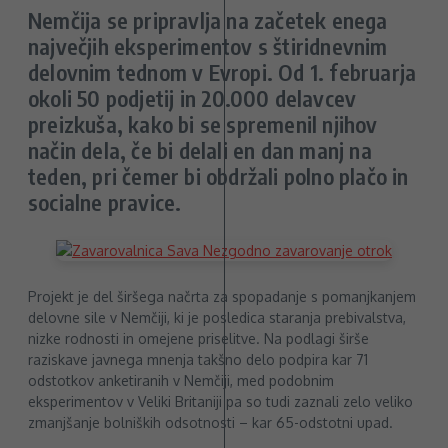
Nemčija se pripravlja na začetek enega
največjih eksperimentov s štiridnevnim
delovnim tednom v Evropi. Od 1. februarja
okoli 50 podjetij in 20.000 delavcev
preizkuša, kako bi se spremenil njihov
način dela, če bi delali en dan manj na
teden, pri čemer bi obdržali polno plačo in
socialne pravice.
Projekt je del širšega načrta za spopadanje s pomanjkanjem
delovne sile v Nemčiji, ki je posledica staranja prebivalstva,
nizke rodnosti in omejene priselitve. Na podlagi širše
raziskave javnega mnenja takšno delo podpira kar 71
odstotkov anketiranih v Nemčiji, med podobnim
eksperimentov v Veliki Britaniji pa so tudi zaznali zelo veliko
zmanjšanje bolniških odsotnosti – kar 65-odstotni upad.