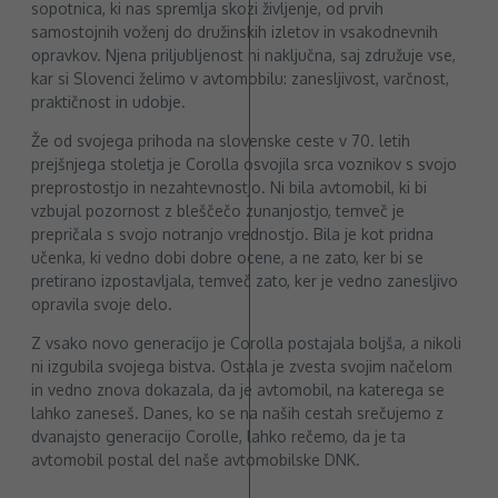
sopotnica, ki nas spremlja skozi življenje, od prvih
samostojnih voženj do družinskih izletov in vsakodnevnih
opravkov. Njena priljubljenost ni naključna, saj združuje vse,
kar si Slovenci želimo v avtomobilu: zanesljivost, varčnost,
praktičnost in udobje.
Že od svojega prihoda na slovenske ceste v 70. letih
prejšnjega stoletja je Corolla osvojila srca voznikov s svojo
preprostostjo in nezahtevnostjo. Ni bila avtomobil, ki bi
vzbujal pozornost z bleščečo zunanjostjo, temveč je
prepričala s svojo notranjo vrednostjo. Bila je kot pridna
učenka, ki vedno dobi dobre ocene, a ne zato, ker bi se
pretirano izpostavljala, temveč zato, ker je vedno zanesljivo
opravila svoje delo.
Z vsako novo generacijo je Corolla postajala boljša, a nikoli
ni izgubila svojega bistva. Ostala je zvesta svojim načelom
in vedno znova dokazala, da je avtomobil, na katerega se
lahko zaneseš. Danes, ko se na naših cestah srečujemo z
dvanajsto generacijo Corolle, lahko rečemo, da je ta
avtomobil postal del naše avtomobilske DNK.