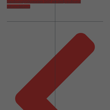
zgodovina
Volkswagen Golf pregled
zgodovina
avtomobilizma