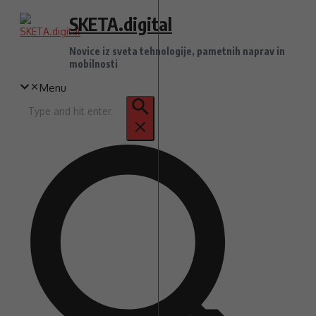
Preskoči
SKETA.digital
na
vsebino
Novice iz sveta tehnologije, pametnih naprav in
mobilnosti
Menu
Iskanje
za: