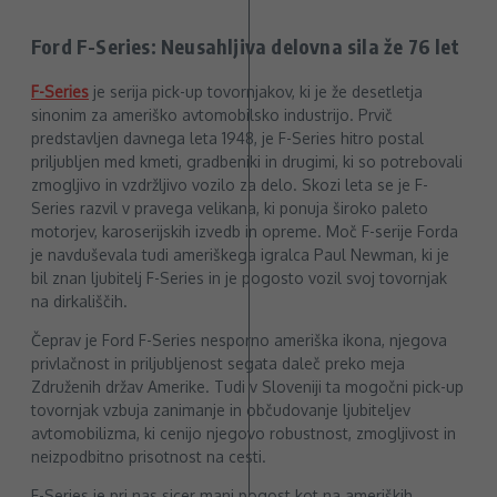
Ford F-Series: Neusahljiva delovna sila že 76 let
F-Series
je serija pick-up tovornjakov, ki je že desetletja
sinonim za ameriško avtomobilsko industrijo. Prvič
predstavljen davnega leta 1948, je F-Series hitro postal
priljubljen med kmeti, gradbeniki in drugimi, ki so potrebovali
zmogljivo in vzdržljivo vozilo za delo. Skozi leta se je F-
Series razvil v pravega velikana, ki ponuja široko paleto
motorjev, karoserijskih izvedb in opreme. Moč F-serije Forda
je navduševala tudi ameriškega igralca Paul Newman, ki je
bil znan ljubitelj F-Series in je pogosto vozil svoj tovornjak
na dirkališčih.
Čeprav je Ford F-Series nesporno ameriška ikona, njegova
privlačnost in priljubljenost segata daleč preko meja
Združenih držav Amerike. Tudi v Sloveniji ta mogočni pick-up
tovornjak vzbuja zanimanje in občudovanje ljubiteljev
avtomobilizma, ki cenijo njegovo robustnost, zmogljivost in
neizpodbitno prisotnost na cesti.
F-Series je pri nas sicer manj pogost kot na ameriških