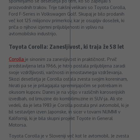
spominjamo še desetletja po tem, ko so zapeljali s
proizvodnih trakov. Trije takšni velikani so Toyota Corolla,
Ford F-Series in Volkswagen Golf. Skupaj je bilo prodanih
več kot 125 milijonov primerkov, kar je osupljiv dosežek, ki
priča o njihovi izjemni priljubljenosti in vplivu na
avtomobilsko industrijo.
Toyota Corolla: Zanesljivost, ki traja že 58 let
Corolla
je sinonim za zanesljivost in praktičnost. Prvič
predstavljena leta 1966, je hitro postala priljubljena zaradi
svoje vzdržljivosti, varčnosti in enostavnega vzdrževanja.
Skozi desetletja je Corolla ostala zvesta svojim koreninam,
hkrati pa se je prilagajala spreminjajočim se potrebam in
okusom kupcev. Danes je na voljo v različnih karoserijskih
izvedbah, od limuzine do kombilimuzine in SUV-ja. Ali ste
vedeli, da je leta 1983 je Corolla postala prvi avtomobil, ki je
bil sestavljen izven Japonske, in sicer v tovarni NUMMI v
Kaliforniji, ki je bila skupni projekt Toyote in General
Motorsa.
Toyota Corolla je v Sloveniji več kot le avtomobil. Je zvesta