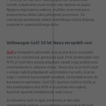
cestah, a kljub temu pusti močan vtis, kjerkoli se pojavi.
Njegova impozantna velikost, značilen zvok motorja in
prepoznavna oblika takoj pritegnejo pozornost. Za
marsikoga predstavlja simbol ameriškega načina življenja,
svobode in avanturističnega duha.
Volkswagen Golf: 50 let ikona evropskih cest
Golf
je kompaktni avtomobil, ki je postal ikona evropskih
cest in je zaznamoval generacije ljudi. Prvič predstavljen leta
1974, je Golf hitro postal priljubljen zaradi svoje praktičnosti,
vsestranskosti in zabavne vožnje. Skozi leta se je Golf razvil
v enega najbolj priljubljenih avtomobilov na svetu, ki je na
voljo v različnih karoserijskih izvedbah, od kombilimuzine do
karavana in kabrioleta. Golf GTI, športna različica Golfa, je
bila predstavljena leta 1976 in je postala ena najbolj
ikoničnih športnih kombilimuzin vseh časov.
Za Slovence Golf ni zgolj avtomobil, je del naše
avtomobilske kulture. V socialistični Jugoslaviji je bil Golf