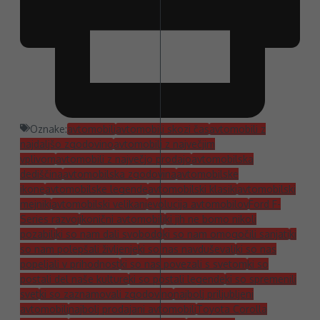
Oznake:
avtomobili
avtomobili skozi čas
avtomobili z
najdaljšo zgodovino
avtomobili z največjim
vplivom
avtomobili z največjo prodajo
avtomobilska
dediščina
avtomobilska zgodovina
avtomobilske
ikone
avtomobilske legende
avtomobilski klasiki
avtomobilski
mejniki
avtomobilski velikani
evolucija avtomobilov
Ford F-
Series razvoj
ikonični avtomobili
ki jih ne bomo nikoli
pozabili
ki so nam dali svobodo
ki so nam omogočili sanjati
ki
so nam polepšali življenje
ki so nas navduševali
ki so nas
popeljali v prihodnost
ki so nas povezali s svetom
ki so
postali del naše kulture
ki so postali legende
ki so spremenili
svet
ki so zaznamovali zgodovino
najbolj priljubljeni
avtomobili
najbolj prodajani avtomobili
Toyota Corolla