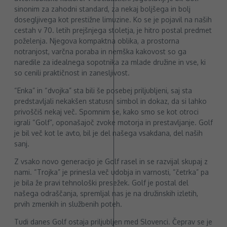
sinonim za zahodni standard, za nekaj boljšega in bolj
dosegljivega kot prestižne limuzine. Ko se je pojavil na naših
cestah v 70. letih prejšnjega stoletja, je hitro postal predmet
poželenja. Njegova kompaktna oblika, a prostorna
notranjost, varčna poraba in nemška kakovost so ga
naredile za idealnega sopotnika za mlade družine in vse, ki
so cenili praktičnost in zanesljivost.
“Enka” in “dvojka” sta bili še posebej priljubljeni, saj sta
predstavljali nekakšen statusni simbol in dokaz, da si lahko
privoščiš nekaj več. Spomnim se, kako smo se kot otroci
igrali “Golf”, oponašajoč zvoke motorja in prestavljanje. Golf
je bil več kot le avto, bil je del našega vsakdana, del naših
sanj.
Z vsako novo generacijo je Golf rasel in se razvijal skupaj z
nami. “Trojka” je prinesla več udobja in varnosti, “četrka” pa
je bila že pravi tehnološki presežek. Golf je postal del
našega odraščanja, spremljal nas je na družinskih izletih,
prvih zmenkih in službenih poteh.
Tudi danes Golf ostaja priljubljen med Slovenci. Čeprav se je