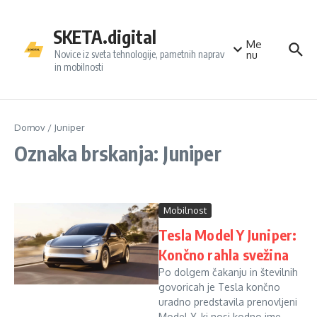
Preskoči na vsebino
SKETA.digital
Me
Novice iz sveta tehnologije, pametnih naprav
nu
in mobilnosti
Domov
/
Juniper
Oznaka brskanja: Juniper
Mobilnost
Tesla Model Y Juniper:
Končno rahla svežina
Po dolgem čakanju in številnih
govoricah je Tesla končno
uradno predstavila prenovljeni
Model Y, ki nosi kodno ime