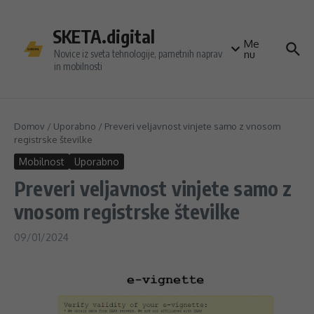
Preskoči na vsebino
SKETA.digital
Me
Novice iz sveta tehnologije, pametnih naprav
nu
in mobilnosti
Domov
/
Uporabno
/
Preveri veljavnost vinjete samo z vnosom
registrske številke
Mobilnost
Uporabno
Preveri veljavnost vinjete samo z
vnosom registrske številke
09/01/2024