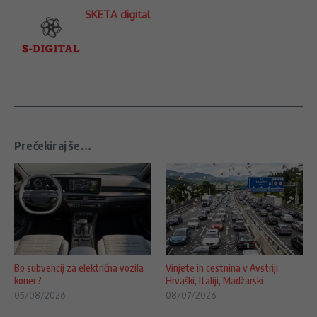
SKETA digital
Prečekiraj še...
Bo subvencij za električna vozila
Vinjete in cestnina v Avstriji,
konec?
Hrvaški, Italiji, Madžarski
05/08/2026
08/07/2026