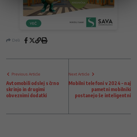
Deli
Previous Article
Next Article
Avtomobili odslej s črno
Mobilni telefoni v 2024 – naj
skrinjo in drugimi
pametni mobilniki
obveznimi dodatki
postanejo še inteligentni