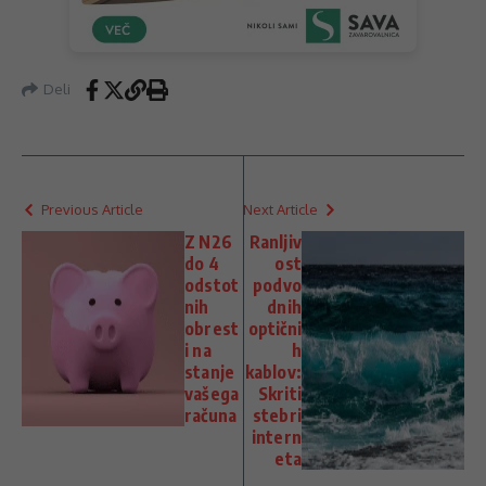
Deli
Previous Article
Next Article
Z N26
Ranljiv
do 4
ost
odstot
podvo
nih
dnih
obrest
optični
i na
h
stanje
kablov:
vašega
Skriti
računa
stebri
intern
eta