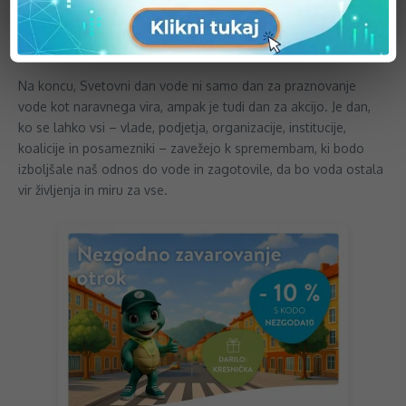
industrije, nesreč do miru. Potrebne so hitre, transformativne
spremembe, pri katerih lahko vsakdo igra svojo vlogo. Vsako
dejanje – ne glede na to, kako majhno – bo naredilo razliko.
Na koncu, Svetovni dan vode ni samo dan za praznovanje
vode kot naravnega vira, ampak je tudi dan za akcijo. Je dan,
ko se lahko vsi – vlade, podjetja, organizacije, institucije,
koalicije in posamezniki – zavežejo k spremembam, ki bodo
izboljšale naš odnos do vode in zagotovile, da bo voda ostala
vir življenja in miru za vse.