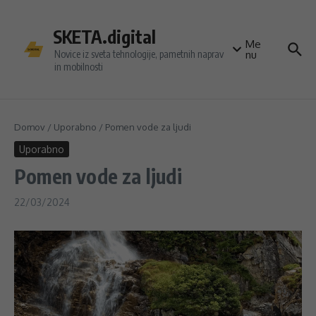
Preskoči na vsebino
SKETA.digital
Me
Novice iz sveta tehnologije, pametnih naprav
nu
in mobilnosti
Domov
/
Uporabno
/
Pomen vode za ljudi
Uporabno
Pomen vode za ljudi
22/03/2024