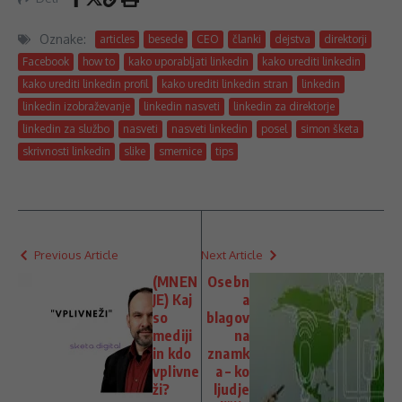
Oznake:
articles
besede
CEO
članki
dejstva
direktorji
Facebook
how to
kako uporabljati linkedin
kako urediti linkedin
kako urediti linkedin profil
kako urediti linkedin stran
linkedin
linkedin izobraževanje
linkedin nasveti
linkedin za direktorje
linkedin za službo
nasveti
nasveti linkedin
posel
simon šketa
skrivnosti linkedin
slike
smernice
tips
Previous Article
Next Article
(MNEN
Osebn
JE) Kaj
a
so
blagov
mediji
na
in kdo
znamk
vplivne
a – ko
ži?
ljudje