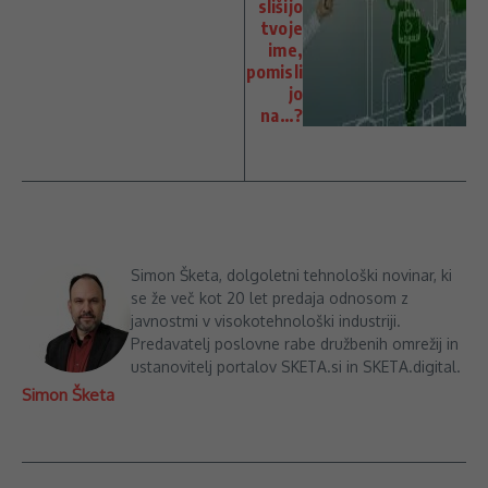
slišijo
tvoje
ime,
pomisli
jo
na…?
Simon Šketa, dolgoletni tehnološki novinar, ki
se že več kot 20 let predaja odnosom z
javnostmi v visokotehnološki industriji.
Predavatelj poslovne rabe družbenih omrežij in
ustanovitelj portalov SKETA.si in SKETA.digital.
Simon Šketa