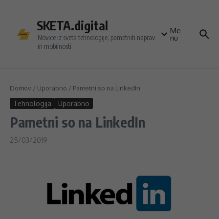
Preskoči na vsebino
SKETA.digital
Me
Novice iz sveta tehnologije, pametnih naprav
nu
in mobilnosti
Domov
/
Uporabno
/
Pametni so na LinkedIn
Tehnologija
Uporabno
Pametni so na LinkedIn
25/03/2019