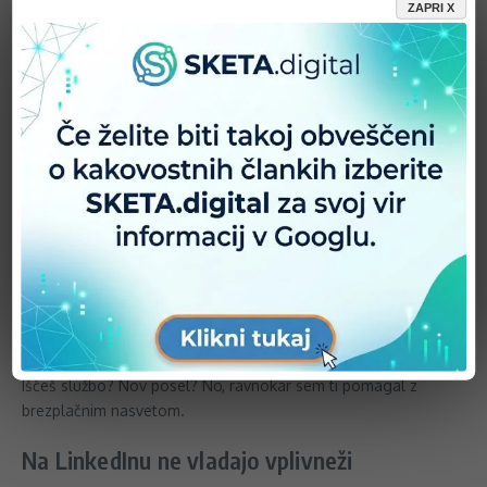
prihaja z LinkedIn-a
ZAPRI X
Posluješ primarno na medpodjetniškem trgu (B2B)? Potem te
bo zanimalo to, da lahko LinkedIn generira več obiskov kot
Facebook in Twitter skupaj. Začni objavljati relevantne vsebine
in obisk usmerjaj na svoje spletne kanale.
Uporabljaj članke na LinkedIn
So priložnost. 1 milijon uporabnikov je že objavil svoj članek.
499 milijonov še čaka. LinkedIn preferira takšne objave pred
enostavnimi linki na zunanje spletne strani. Še bolje je to, da je
skoraj polovica bralcev LinkedIn člankov v vodstvenih vlogah.
Iščeš službo? Nov posel? No, ravnokar sem ti pomagal z
brezplačnim nasvetom.
Na LinkedInu ne vladajo vplivneži