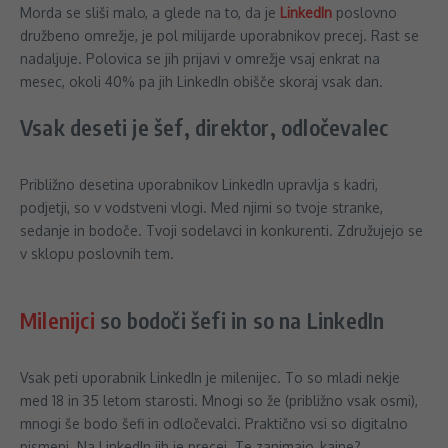
Morda se sliši malo, a glede na to, da je
LinkedIn
poslovno
družbeno omrežje, je pol milijarde uporabnikov precej. Rast se
nadaljuje. Polovica se jih prijavi v omrežje vsaj enkrat na
mesec, okoli 40% pa jih LinkedIn obišče skoraj vsak dan.
Vsak deseti je šef, direktor, odločevalec
Približno desetina uporabnikov LinkedIn upravlja s kadri,
podjetji, so v vodstveni vlogi. Med njimi so tvoje stranke,
sedanje in bodoče. Tvoji sodelavci in konkurenti. Združujejo se
v sklopu poslovnih tem.
Milenijci
so bodoči šefi in so na LinkedIn
Vsak peti uporabnik LinkedIn je milenijec. To so mladi nekje
med 18 in 35 letom starosti. Mnogi so že (približno vsak osmi),
mnogi še bodo šefi in odločevalci. Praktično vsi so digitalno
pismeni. Na LinkedIn jih je precej. Te zanimajo, kajne?