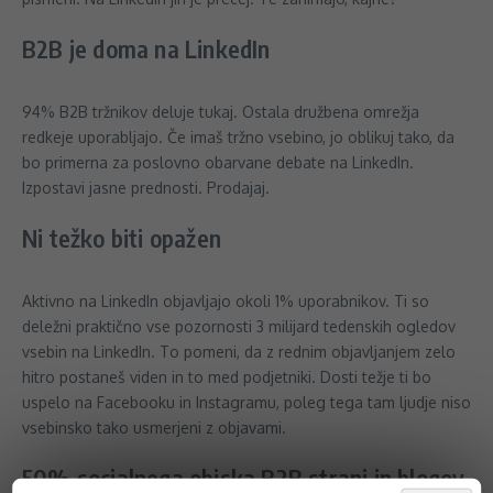
B2B je doma na LinkedIn
94% B2B tržnikov deluje tukaj. Ostala družbena omrežja
redkeje uporabljajo. Če imaš tržno vsebino, jo oblikuj tako, da
bo primerna za poslovno obarvane debate na LinkedIn.
Izpostavi jasne prednosti. Prodajaj.
Ni težko biti opažen
Aktivno na LinkedIn objavljajo okoli 1% uporabnikov. Ti so
deležni praktično vse pozornosti 3 milijard tedenskih ogledov
vsebin na LinkedIn. To pomeni, da z rednim objavljanjem zelo
hitro postaneš viden in to med podjetniki. Dosti težje ti bo
uspelo na Facebooku in Instagramu, poleg tega tam ljudje niso
vsebinsko tako usmerjeni z objavami.
50% socialnega obiska B2B strani in blogov