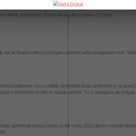
rnosti, vendar analitiki vidijo ta korak kot odgovor na poskuse Washin
eter Arkell, predsednik Global Mining Association of China.
triji, kar bi Kitajski lahko pomagalo pridobiti večjo pogajalsko moč. Uč
n
 z novimi omejitvami izvoza redkih zemeljskih kovin, potem ko je že pred 
ljajo v električnih vozilih in vojaški opremi. To ji omogoča, da izsilju
anju spletnega mesta Caixin so bili v letu 2022 glavni uvozniki kitajs
DA.