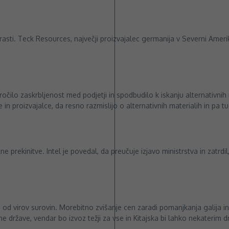
 rasti. Teck Resources, največji proizvajalec germanija v Severni Ameriki
očilo zaskrbljenost med podjetji in spodbudilo k iskanju alternativnih 
 proizvajalce, da resno razmislijo o alternativnih materialih in pa t
 prekinitve. Intel je povedal, da preučuje izjavo ministrstva in zatrdil
 od virov surovin. Morebitno zvišanje cen zaradi pomanjkanja galija i
ene države, vendar bo izvoz težji za vse in Kitajska bi lahko nekateri