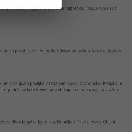
gtona, da omeji kitajske tehnološke napredke.
“Kitajska je s tem
inki novih pravil izvoza pa bodo odvisni od načina, kako se bodo v
12 leti zmanjšala pošiljke v tedanjem sporu z Japonsko. Kitajska je
je druge države, ki te kovine potrebujejo in s tem izvaja sovražno
kih izdelkov iz galija Japonska, Nemčija in Nizozemska. Glavni