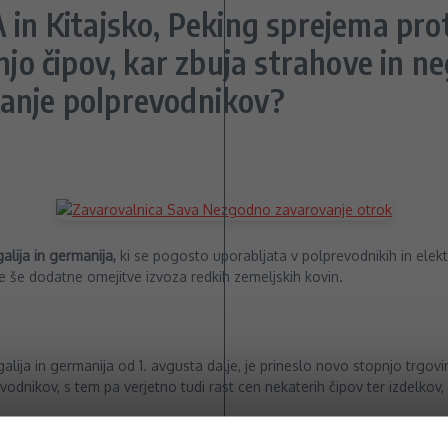
in Kitajsko, Peking sprejema prot
jo čipov, kar zbuja strahove in ne
anje polprevodnikov?
galija in germanija,
ki se pogosto uporabljata v polprevodnikih in elektr
dile še dodatne omejitve izvoza redkih zemeljskih kovin.
ija in germanija od 1. avgusta dalje, je prineslo novo stopnjo trgovi
nikov, s tem pa verjetno tudi rast cen nekaterih čipov ter izdelkov, k