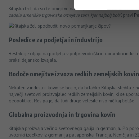
Kitajska trdi, da so te omejitve namenjene zaščiti nacionalne va
zadela ameriške trgovinske omejitve tam, kjer najbolj boli”
, pravi P
Posledice za podjetja in industrijo
Restrikcije ciljajo na podjetja v polprevodniški in obrambni indus
praksi dejansko izvajala.
Bodoče omejitve izvoza redkih zemeljskih kovi
Nekateri v industriji kovin se bojijo, da bi lahko Kitajska sledila
največji svetovni proizvajalec redkih zemeljskih kovin, ki se uporab
geopolitiko. Res pa je, da tudi druge velesile niso nič kaj boljše.
Globalna proizvodnja in trgovina kovin
Kitajska proizvaja večino svetovnega galija in germanija. Po poroč
uvozniki izdelkov iz germanija pa Japonska, Francija, Nemčija in Z