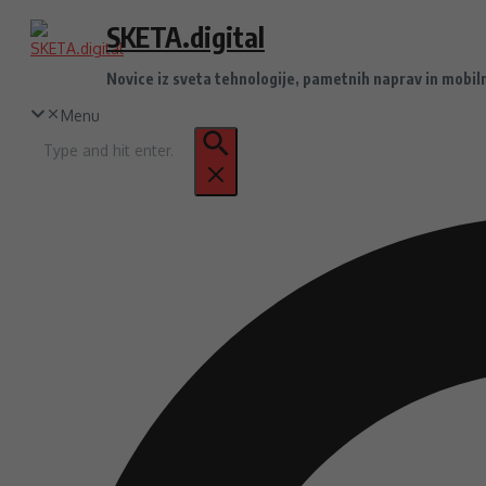
Preskoči
SKETA.digital
na
vsebino
Novice iz sveta tehnologije, pametnih naprav in mobil
Menu
Iskanje
za: