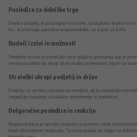
Posledice za delniške trge
Delnice podjetij, ki proizvajajo te kovine, so doživele kratkoročne
Inc., ki proizvaja specialne polprevodnike, so zrasle za 8,9%.
Bodoči izzivi in možnosti
Omejitve izvoza so povečale cene galija in germanija, kar je povzr
vendar pa lahko po drugi strani nudijo pomemben zagon za vlade in
Strateški ukrepi podjetij in držav
Podjetja so se hitro odzvala na omejitve, da bi zmanjšala morebitne
zmanjšuje tveganje za lokalne spremembe in prekinitve.
Dolgoročne posledice in reakcije
Kitajska poteza je sprožila razpravo o pomenu večje neodvisnosti
iskati alternativne materiale. Ta nova pravila ne ciljajo na določ
kitajskih virov.