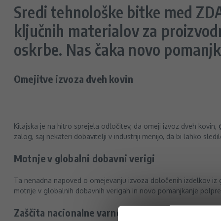
Sredi tehnološke bitke med ZDA 
ključnih materialov za proizvodn
oskrbe. Nas čaka novo pomanjk
Omejitve izvoza dveh kovin
Kitajska je na hitro sprejela odločitev, da omeji izvoz dveh kovin,
zalog, saj nekateri dobavitelji v industriji menijo, da bi lahko sle
Motnje v globalni dobavni verigi
Ta nenadna napoved o omejevanju izvoza določenih izdelkov iz gal
motnje v globalnih dobavnih verigah in novo pomanjkanje polprevod
Zaščita nacionalne varnosti