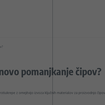
ov?
i novo pomanjkanje čipov?