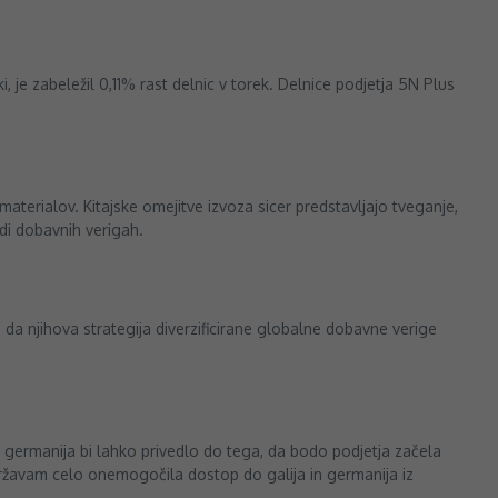
, je zabeležil 0,11% rast delnic v torek. Delnice podjetja 5N Plus
materialov. Kitajske omejitve izvoza sicer predstavljajo tveganje,
udi dobavnih verigah.
, da njihova strategija diverzificirane globalne dobavne verige
n germanija bi lahko privedlo do tega, da bodo podjetja začela
m državam celo onemogočila dostop do galija in germanija iz