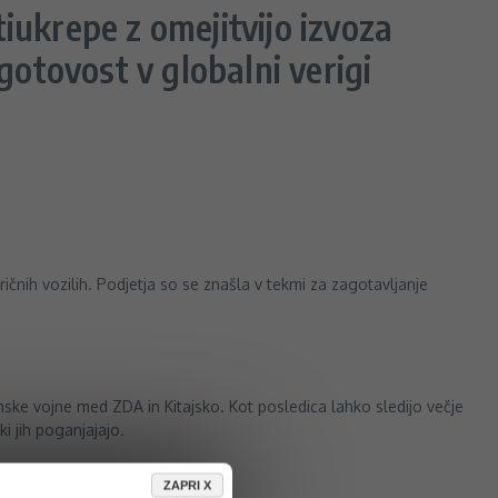
iukrepe z omejitvijo izvoza
gotovost v globalni verigi
ičnih vozilih. Podjetja so se znašla v tekmi za zagotavljanje
nske vojne med ZDA in Kitajsko. Kot posledica lahko sledijo večje
i jih poganjajajo.
ZAPRI X