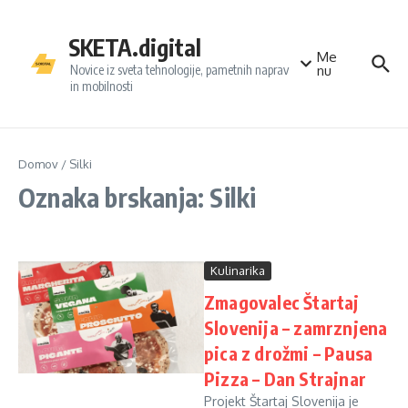
Preskoči na vsebino
SKETA.digital
Me
Novice iz sveta tehnologije, pametnih naprav
nu
in mobilnosti
Domov
/
Silki
Oznaka brskanja: Silki
Kulinarika
Zmagovalec Štartaj
Slovenija – zamrznjena
pica z drožmi – Pausa
Pizza – Dan Strajnar
Projekt Štartaj Slovenija je