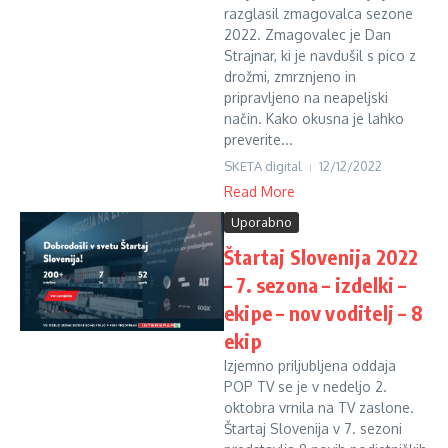
razglasil zmagovalca sezone
2022. Zmagovalec je Dan
Strajnar, ki je navdušil s pico z
drožmi, zmrznjeno in
pripravljeno na neapeljski
način. Kako okusna je lahko
preverite...
SKETA digital
12/12/2022
Read More
Uporabno
Štartaj Slovenija 2022
– 7. sezona – izdelki –
ekipe – nov voditelj – 8
ekip
Izjemno priljubljena oddaja
POP TV se je v nedeljo 2.
oktobra vrnila na TV zaslone.
Štartaj Slovenija v 7. sezoni