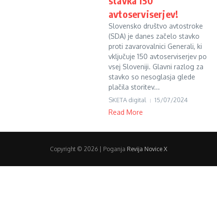
stavka 150
avtoserviserjev!
Slovensko društvo avtostroke
(SDA) je danes začelo stavko
proti zavarovalnici Generali, ki
vključuje 150 avtoserviserjev po
vsej Sloveniji. Glavni razlog za
stavko so nesoglasja glede
plačila storitev...
SKETA digital
15/07/2024
Read More
Copyright © 2026 | Poganja
Revija Novice X