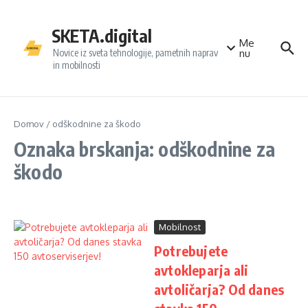
Preskoči na vsebino
SKETA.digital
Me
Novice iz sveta tehnologije, pametnih naprav
nu
in mobilnosti
Domov
/
odškodnine za škodo
Oznaka brskanja: odškodnine za
škodo
Mobilnost
Potrebujete
avtokleparja ali
avtoličarja? Od danes