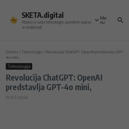
Preskoči na vsebino
SKETA.digital
Me
Novice iz sveta tehnologije, pametnih naprav
nu
in mobilnosti
Domov
/
Tehnologija
/
Revolucija ChatGPT: OpenAI predstavlja GPT-
4o mini,
Tehnologija
Revolucija ChatGPT: OpenAI
predstavlja GPT-4o mini,
19/07/2024