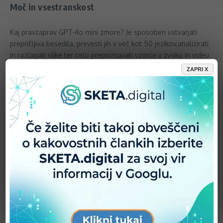
Moč in vsestranskost
Kaj pravzaprav GPT-4o mini zmore? Je sposoben ustvarjati
prepričljiva besedila, prevesti jih v več kot 50 jezikov,analizirati
in razlagati slike ter celo prepoznavati vzorce v zvoku in videu.
Vse to z izjemno hitrostjo in natančnostjo. To odpira vrata
ZAPRI X
neštetim možnostim uporabe, od izboljšanja storitev za
stranke do avtomatizacije ustvarjanja vsebin in še veliko več.
Model vsebuje tudi spletne podatke, zbrane do oktobra 2023.
Cenovna dostopnost
Ena od ključnih prednosti GPT-4o mini je njegova cenovna
dostopnost. OpenAI se zaveda, da mora biti vrhunska umetna
inteligenca na voljo ne le velikim podjetjem, temveč tudi
posameznikom in manjšim organizacijam. Zato so model
oblikovali tako, da je cenovno ugoden, ne da bi pri tem
žrtvovali zmogljivost. Ponudniki lahko do njega dostopajo za
manj kot polovico cene dostopa do zmogljivejših modelov