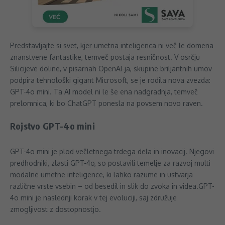
Predstavljajte si svet, kjer umetna inteligenca ni več le domena
znanstvene fantastike, temveč postaja resničnost. V osrčju
Silicijeve doline, v pisarnah OpenAI-ja, skupine briljantnih umov
podpira tehnološki gigant Microsoft, se je rodila nova zvezda:
GPT-4o mini. Ta AI model ni le še ena nadgradnja, temveč
prelomnica, ki bo ChatGPT ponesla na povsem novo raven.
Rojstvo GPT-4o mini
GPT-4o mini je plod večletnega trdega dela in inovacij. Njegovi
predhodniki, zlasti GPT-4o, so postavili temelje za razvoj multi
modalne umetne inteligence, ki lahko razume in ustvarja
različne vrste vsebin – od besedil in slik do zvoka in videa.GPT-
4o mini je naslednji korak v tej evoluciji, saj združuje
zmogljivost z dostopnostjo.