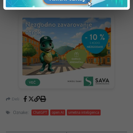
umetne inteligence.
Deli
Oznake:
ChatGPT
open AI
umetna inteligenca