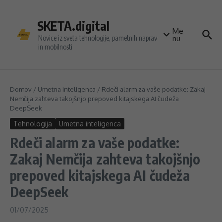
Preskoči na vsebino
SKETA.digital
Me
Novice iz sveta tehnologije, pametnih naprav
nu
in mobilnosti
Domov
/
Umetna inteligenca
/
Rdeči alarm za vaše podatke: Zakaj
Nemčija zahteva takojšnjo prepoved kitajskega AI čudeža
DeepSeek
Tehnologija
Umetna inteligenca
Rdeči alarm za vaše podatke:
Zakaj Nemčija zahteva takojšnjo
prepoved kitajskega AI čudeža
DeepSeek
01/07/2025