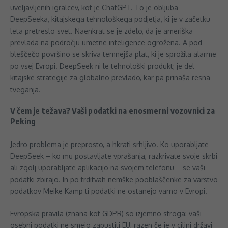
uveljavljenih igralcev, kot je ChatGPT. To je obljuba
DeepSeeka, kitajskega tehnološkega podjetja, ki je v začetku
leta pretreslo svet. Naenkrat se je zdelo, da je ameriška
prevlada na področju umetne inteligence ogrožena. A pod
bleščečo površino se skriva temnejša plat, ki je sprožila alarme
po vsej Evropi. DeepSeek ni le tehnološki produkt; je del
kitajske strategije za globalno prevlado, kar pa prinaša resna
tveganja.
V čem je težava? Vaši podatki na enosmerni vozovnici za
Peking
Jedro problema je preprosto, a hkrati srhljivo. Ko uporabljate
DeepSeek – ko mu postavljate vprašanja, razkrivate svoje skrbi
ali zgolj uporabljate aplikacijo na svojem telefonu – se vaši
podatki zbirajo. In po trditvah nemške pooblaščenke za varstvo
podatkov Meike Kamp ti podatki ne ostanejo varno v Evropi.
Evropska pravila (znana kot GDPR) so izjemno stroga: vaši
osebni podatki ne smejo zapustiti EU, razen če je v ciljni državi