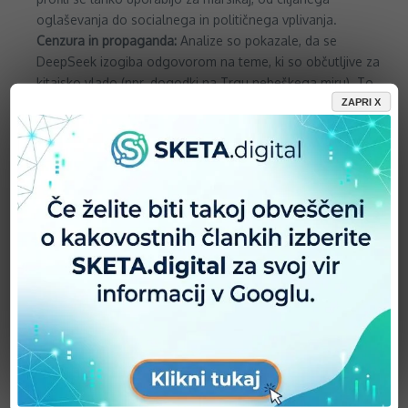
oglaševanja do socialnega in političnega vplivanja.
Cenzura in propaganda:
Analize so pokazale, da se
DeepSeek izogiba odgovorom na teme, ki so občutljive za
kitajsko vlado (npr. dogodki na Trgu nebeškega miru). To
pomeni, da umetna inteligenca ne deluje kot nevtralno
ZAPRI X
orodje, temveč kot podaljšana roka državne propagande.
Nacionalna varnost:
Za posameznike na občutljivih
položajih – od uradnikov in politikov do novinarjev in
raziskovalcev – uporaba takšne aplikacije predstavlja
neposredno tveganje za vohunjenje in izsiljevanje.
Evropa vrača udarec: Enotna fronta proti digitalni
grožnji
Nemčija ni osamljen primer. Že januarja je podoben korak
storila Italija in aplikacijo dejansko blokirala na svojem trgu.
Dejstvo, da je sedaj ukrepala še Nemčija, največje evropsko
gospodarstvo, kaže, da se Evropa zaveda resnosti situacije. Ne
gre več za posamezne incidente, temveč za oblikovanje