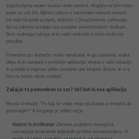
zagotovljena enako visoka raven varstva. Kitajska na tem testu
pade na celi črti. Njihovi zakoni o nacionalni varnosti namreč
od vseh kitajskih podjetij, vključno z DeepSeekom, zahtevajo,
da na zahtevo predajo vse podatke obveščevalnim službam.
Brez sodnega naloga, brez vaše vednosti in brez možnosti
pritožbe.
Povedano po domače: vsako vprašanje, ki ga zastavite, vsaka
ideja, ki jo razvijate s pomočjo aplikacije, skupaj z vašo lokacijo
in podatki o napravi, lahko postane last kitajske države. In vi o
tem ne boste nikoli izvedeli.
Zakaj je to pomembno za vas? Več kot le ena aplikacija
Morda si mislite: “Pa kaj, če vidijo moja vprašanja o receptih ali
potovanjih?” A tveganje je veliko večje.
Nadzor in profiliranje:
Zbiranje podatkov omogoča
ustvarjanje podrobnih digitalnih profilov posameznikov. Ti
profili se lahko uporabijo za marsikaj, od ciljanega