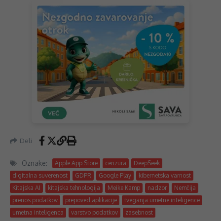
Deli
Oznake:
Apple App Store
cenzura
DeepSeek
digitalna suverenost
GDPR
Google Play
kibernetska varnost
Kitajska AI
kitajska tehnologija
Meike Kamp
nadzor
Nemčija
prenos podatkov
prepoved aplikacije
tveganja umetne inteligence
umetna inteligenca
varstvo podatkov
zasebnost