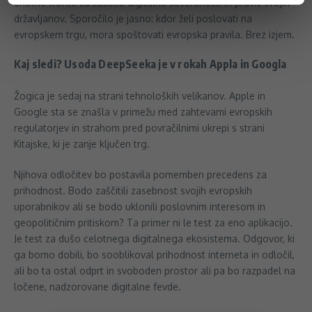
enotne fronte za zaščito digitalne suverenosti in pravic svojih
državljanov. Sporočilo je jasno: kdor želi poslovati na
evropskem trgu, mora spoštovati evropska pravila. Brez izjem.
Kaj sledi? Usoda DeepSeeka je v rokah Appla in Googla
Žogica je sedaj na strani tehnoloških velikanov. Apple in
Google sta se znašla v primežu med zahtevami evropskih
regulatorjev in strahom pred povračilnimi ukrepi s strani
Kitajske, ki je zanje ključen trg.
Njihova odločitev bo postavila pomemben precedens za
prihodnost. Bodo zaščitili zasebnost svojih evropskih
uporabnikov ali se bodo uklonili poslovnim interesom in
geopolitičnim pritiskom? Ta primer ni le test za eno aplikacijo.
Je test za dušo celotnega digitalnega ekosistema. Odgovor, ki
ga bomo dobili, bo sooblikoval prihodnost interneta in odločil,
ali bo ta ostal odprt in svoboden prostor ali pa bo razpadel na
ločene, nadzorovane digitalne fevde.