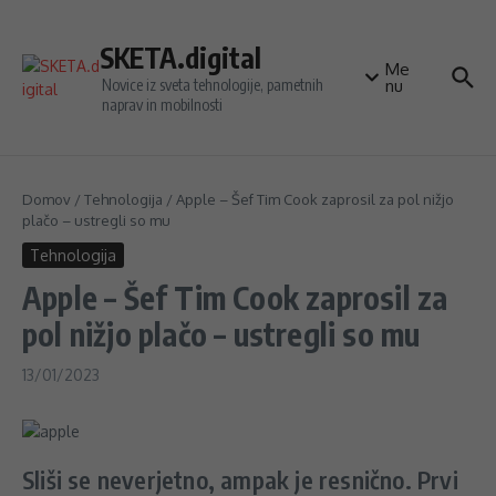
Preskoči na vsebino
SKETA.digital
Me
Novice iz sveta tehnologije, pametnih
nu
naprav in mobilnosti
Domov
/
Tehnologija
/
Apple – Šef Tim Cook zaprosil za pol nižjo
plačo – ustregli so mu
Tehnologija
Apple – Šef Tim Cook zaprosil za
pol nižjo plačo – ustregli so mu
13/01/2023
Sliši se neverjetno, ampak je resnično. Prvi