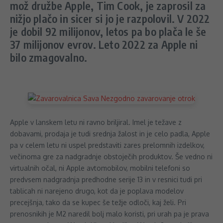
mož družbe Apple, Tim Cook, je zaprosil za
nižjo plačo in sicer si jo je razpolovil. V 2022
je dobil 92 milijonov, letos pa bo plača le še
37 milijonov evrov. Leto 2022 za Apple ni
bilo zmagovalno.
Apple v lanskem letu ni ravno briljiral. Imel je težave z
dobavami, prodaja je tudi srednja žalost in je celo padla, Apple
pa v celem letu ni uspel predstaviti zares prelomnih izdelkov,
večinoma gre za nadgradnje obstoječih produktov. Še vedno ni
virtualnih očal, ni Apple avtomobilov, mobilni telefoni so
predvsem nadgradnja predhodne serije 13 in v resnici tudi pri
tablicah ni narejeno drugo, kot da je poplava modelov
precejšnja, tako da se kupec še težje odloči, kaj želi. Pri
prenosnikih je M2 naredil bolj malo koristi, pri urah pa je prava