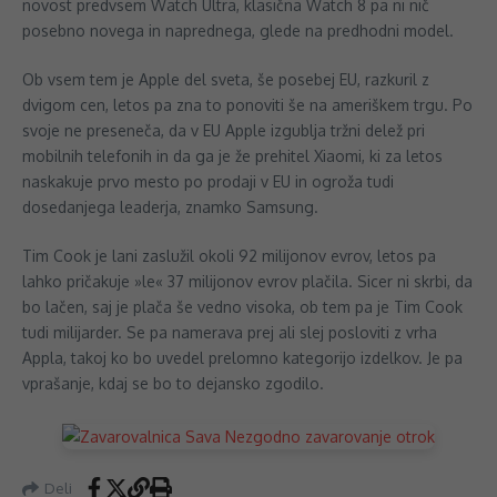
novost predvsem Watch Ultra, klasična Watch 8 pa ni nič
posebno novega in naprednega, glede na predhodni model.
Ob vsem tem je Apple del sveta, še posebej EU, razkuril z
dvigom cen, letos pa zna to ponoviti še na ameriškem trgu. Po
svoje ne preseneča, da v EU Apple izgublja tržni delež pri
mobilnih telefonih in da ga je že prehitel Xiaomi, ki za letos
naskakuje prvo mesto po prodaji v EU in ogroža tudi
dosedanjega leaderja, znamko Samsung.
Tim Cook je lani zaslužil okoli 92 milijonov evrov, letos pa
lahko pričakuje »le« 37 milijonov evrov plačila. Sicer ni skrbi, da
bo lačen, saj je plača še vedno visoka, ob tem pa je Tim Cook
tudi milijarder. Se pa namerava prej ali slej posloviti z vrha
Appla, takoj ko bo uvedel prelomno kategorijo izdelkov. Je pa
vprašanje, kdaj se bo to dejansko zgodilo.
Deli