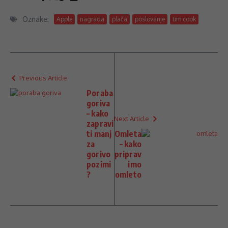
Oznake:
Apple
nagrada
plača
poslovanje
tim cook
Previous Article
Poraba
goriva
– kako
Next Article
zapravi
ti manj
Omleta
za
– kako
gorivo
priprav
pozimi
imo
?
omleto