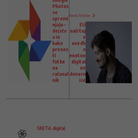
Google
Photos
se
Next Article
spremi
njajo –
EU
dejstv
načrtuj
a in
e
kako
uvedb
prenes
o
ti
enotne
fotke
digital
na
ne
računal
denarn
nik
ice
SKETA digital