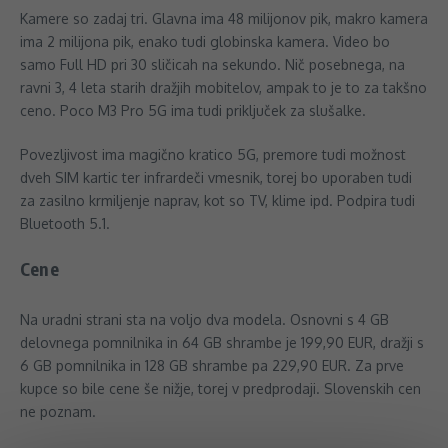
Kamere so zadaj tri. Glavna ima 48 milijonov pik, makro kamera
ima 2 milijona pik, enako tudi globinska kamera. Video bo
samo Full HD pri 30 sličicah na sekundo. Nič posebnega, na
ravni 3, 4 leta starih dražjih mobitelov, ampak to je to za takšno
ceno. Poco M3 Pro 5G ima tudi priključek za slušalke.
Povezljivost ima magično kratico 5G, premore tudi možnost
dveh SIM kartic ter infrardeči vmesnik, torej bo uporaben tudi
za zasilno krmiljenje naprav, kot so TV, klime ipd. Podpira tudi
Bluetooth 5.1.
Cene
Na uradni strani sta na voljo dva modela. Osnovni s 4 GB
delovnega pomnilnika in 64 GB shrambe je 199,90 EUR, dražji s
6 GB pomnilnika in 128 GB shrambe pa 229,90 EUR. Za prve
kupce so bile cene še nižje, torej v predprodaji. Slovenskih cen
ne poznam.