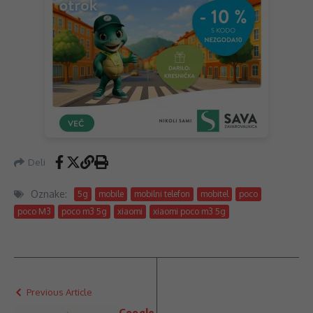
Deli
Oznake:
5g
mobile
mobilni telefon
mobitel
poco
poco M3
poco m3 5g
xiaomi
xiaomi poco m3 5g
Previous Article