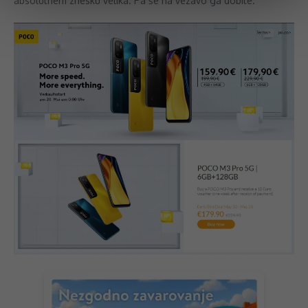
absolutnem znesku velika. Pa še na vezavo ga dobite.