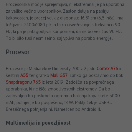
Procesorska moč je sprejemljiva, ni ekstremna, je pa uporabna
za veliko večino uporabnikov. Zaslon deluje na papirju
kakovosten, je precej velik z diagonalo 16,51 cm (6,5 inča), ima
ločljivost 2400×1080 pik in hitro osveževanje s frekvenco 90
Hz, ki pa je prilagodljiva, kar pomeni, da ne bo ves čas 90 Hz.
To bi bilo tudi nesmiselno, saj vpliva na porabo energije.
Procesor
Procesor je Mediatekov Dimensity 700 z 2 jedri
Cortex A76
in
šestimi
A55
ter grafiko
Mali G57
. Lahko ga postavimo ob bok
Snapdragonu 765
iz leta 2019. Zadošča za povprečnega
uporabnika, ki ne išče zmogljivostnih ekstremov. Da bo
zadovoljen bo poskrbela ogromna baterija kapacitete 5000
mAh, polnjenje bo pospešeno, 18 W. Priključek je USB-C.
Brezžičnega polnjenja ni. Nameščen bo Android 11.
Multimedija in povezljivost