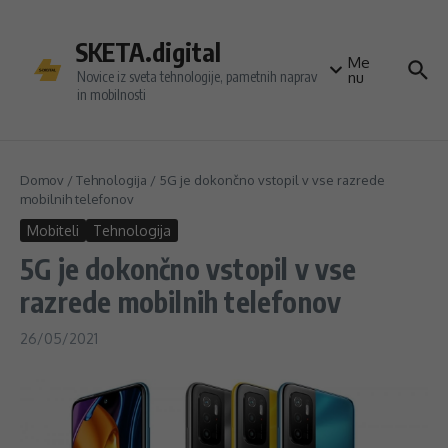
Preskoči na vsebino
SKETA.digital
Me
Novice iz sveta tehnologije, pametnih naprav
nu
in mobilnosti
Domov
/
Tehnologija
/
5G je dokončno vstopil v vse razrede
mobilnih telefonov
Mobiteli
Tehnologija
5G je dokončno vstopil v vse
razrede mobilnih telefonov
26/05/2021