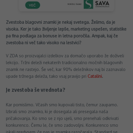
Zvestoba blagovni znamki je nekaj svetega. Želimo, da je
visoka. Ker je tako življenje lepše, marketing uspešen, statistike
pa fina podlaga za bonuse in letna poročila. Ampak, kaj če
zvestoba ni več tako visoko na lestvici?
V ZDA so proizvajalci izdelkov za domačo uporabo že doživeli
lekcijo. Tržni deleži nekaterih tradicionalno močnih blagovnih
znamk ne rastejo. Še več, kar 90% deležnikov naj bi zaznavalo
upade tržnega deleža, tako vsaj pravijo pri
Catalini
.
Je zvestoba še vrednota?
Kar pomislimo. Včasih smo kupovali tisto, čemur zaupamo.
Izbrali smo znamko, ki je dosegala ali presegala naša
pričakovanja. Ko smo se z njo ujeli, smo prenehali odkrivati
konkurenco. Čemu le, če smo zadovoljni. Konkurenco smo
iskali predvsem, če nas je znamka razočarala. Standard se