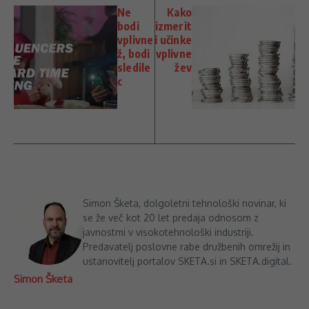
Ne
Kako
bodi
izmerit
vplivne
i učinke
ž, bodi
vplivne
sledile
žev
c
Simon Šketa, dolgoletni tehnološki novinar, ki
se že več kot 20 let predaja odnosom z
javnostmi v visokotehnološki industriji.
Predavatelj poslovne rabe družbenih omrežij in
ustanovitelj portalov SKETA.si in SKETA.digital.
Simon Šketa