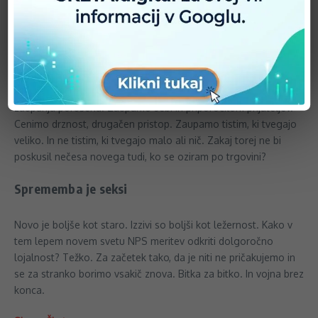
Hej, kaj smo vplivneži? Morda odgovor na krizo zaupanja v
znamke, oglaševanje, medije in oblast? Komu verjamejo
milenijci? Komu zaupaš ti? So dobre, tradicionalne vrednote še
vedno prav to? Kaj pa znamke z zgodovino? Veliko je lahko
slabo. Majhno, dinamično, “disruptivno” je kul. Kaj je Elon
Musk? In kaj je bil Ford? Danes zaupamo mnogim, a je trajnost
zaupanja porušena. Zaupamo sebi in priporočilom prijateljev.
Cenimo drznost, drugačen pristop. Zaupamo tistim, ki tvegajo
veliko. In ne tistim, ki tvegajo malo ali nič. Zakaj torej ne bi
poskusil nečesa novega tudi, ko se oziram po trgovini?
Sprememba je seksi
Novo je boljše kot staro. Izzivi so boljši kot ležernost. Kako v
tem lepem novem svetu NPS meritev odkriti dolgoročno
lojalnost? Težko. Za začetek tako, da je niti ne pričakujemo in
se za stranko borimo vsakič znova. Bitka za bitko. In vojna brez
konca.