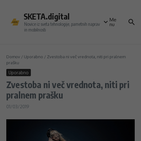
Preskoči na vsebino
SKETA.digital
Me
Novice iz sveta tehnologije, pametnih naprav
nu
in mobilnosti
Domov
/
Uporabno
/
Zvestoba ni več vrednota, niti pri pralnem
prašku
Uporabno
Zvestoba ni več vrednota, niti pri
pralnem prašku
01/03/2019