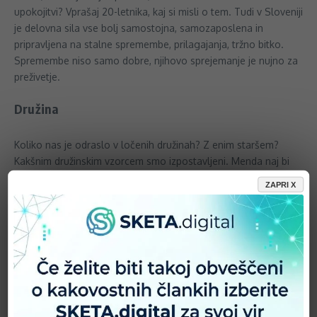
upokojitvi? Vprašaj 20-letnika, kaj si misli o tem. Tudi v Sloveniji
je delovna sila vse bolj samostojna, samozaposlena in
pripravljena na stalne spremembe, prilagajanja, tržno bitko.
Spremembe niso samo dobre, njihovo sprejemanje je nujno za
preživetje.
Družina
Koliko nas je odraslo v ločenih družinah? Z enim staršem?
Kakšnim družinskim vzorcem smo izpostavljeni. Menda naj bi
polovica milenijcev odrasla v takšnem okolju. Skoraj polovica
ZAPRI X
pa jih je odrasla s starši, ki se nikoli niso poročili. Potem
prištejmo Tinder kulturo neobveznih zvez, hitre menjave ob
prvih znakih nezadovoljstva in…in…in. Stabilnost, zvestoba? Ali
pa manjko tega in iskanje razlogov, da je življenje lahko tudi
takšno in lepo.
Kriza zaupanja