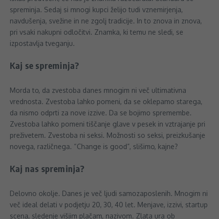
spreminja. Sedaj si mnogi kupci želijo tudi vznemirjenja,
navdušenja, svežine in ne zgolj tradicije. In to znova in znova,
pri vsaki nakupni odločitvi. Znamka, ki temu ne sledi, se
izpostavlja tveganju.
Kaj se spreminja?
Morda to, da zvestoba danes mnogim ni več ultimativna
vrednosta. Zvestoba lahko pomeni, da se oklepamo starega,
da nismo odprti za nove izzive. Da se bojimo spremembe.
Zvestoba lahko pomeni tiščanje glave v pesek in vztrajanje pri
preživetem. Zvestoba ni seksi. Možnosti so seksi, preizkušanje
novega, različnega. “Change is good”, slišimo, kajne?
Kaj nas spreminja?
Delovno okolje. Danes je več ljudi samozaposlenih. Mnogim ni
več ideal delati v podjetju 20, 30, 40 let. Menjave, izzivi, startup
scena, sledenje višjim plačam, nazivom. Zlata ura ob