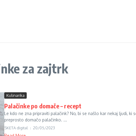
nke za zajtrk
Kulinarika
Palačinke po domače – recept
Le kdo ne zna pripraviti palačink? No, bi se našlo kar nekaj ljudi, k
preprosto domačo palačinko. ...
SKETA digital
20/05/2023
Read More