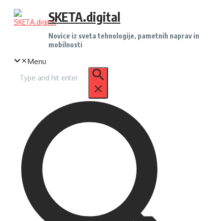
Preskoči
SKETA.digital
na
vsebino
Novice iz sveta tehnologije, pametnih naprav in
mobilnosti
Menu
Iskanje
za: