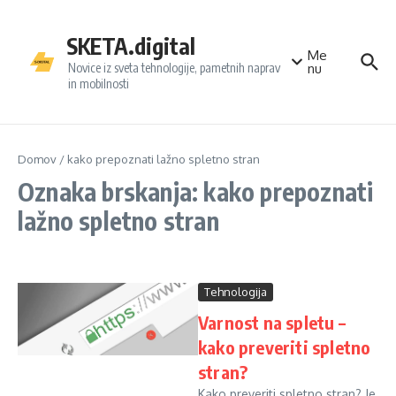
Preskoči na vsebino
SKETA.digital
Me
Novice iz sveta tehnologije, pametnih naprav
nu
in mobilnosti
Domov
/
kako prepoznati lažno spletno stran
Oznaka brskanja: kako prepoznati
lažno spletno stran
Tehnologija
Varnost na spletu –
kako preveriti spletno
stran?
Kako preveriti spletno stran? Je