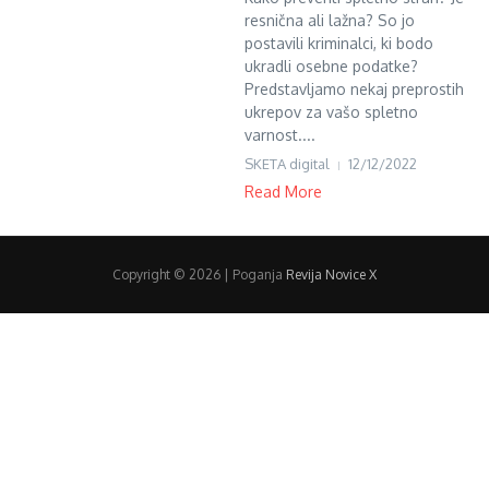
resnična ali lažna? So jo
postavili kriminalci, ki bodo
ukradli osebne podatke?
Predstavljamo nekaj preprostih
ukrepov za vašo spletno
varnost....
SKETA digital
12/12/2022
Read More
Copyright © 2026 | Poganja
Revija Novice X