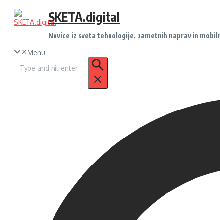
Preskoči
SKETA.digital
na
vsebino
Novice iz sveta tehnologije, pametnih naprav in mobil
Menu
Iskanje
za: