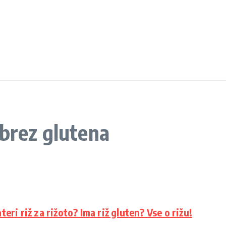
brez glutena
eri riž za rižoto? Ima riž gluten? Vse o rižu!